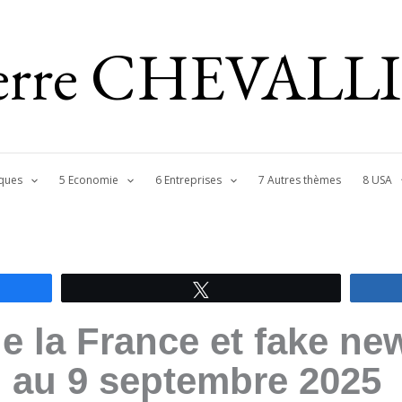
ierre CHEVALL
ques
5 Economie
6 Entreprises
7 Autres thèmes
8 USA
Tweetez
 la France et fake ne
n au 9 septembre 2025