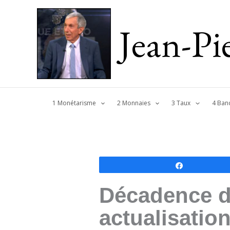
Jean-P
1 Monétarisme
2 Monnaies
3 Taux
4 Ban
Partagez
Décadence de
actualisatio