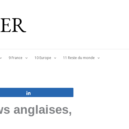
IER
9 France
10 Europe
11 Reste du monde
Partagez
ws anglaises,