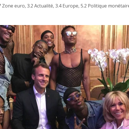
7 Zone euro
,
3.2 Actualité
,
3.4 Europe
,
5.2 Politique monétair