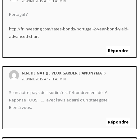
26 AVRIL 2015 À 16 H 43 MIN
Portugal ?
http://fr.investing.com/rates-bonds/portugal-2-year-bond-yield-
advanced-chart
Répondre
N.N. DE NAT (JE VEUX GARDER L'ANONYMAT)
26 AVRIL 2015 À 17 H 46 MIN
Si un autre pays doit sortir,c’est l’effondrement de l’€.
Reponse TOUS,…… avec l’avis éclairé d’un stategiste!
Bien à vous.
Répondre