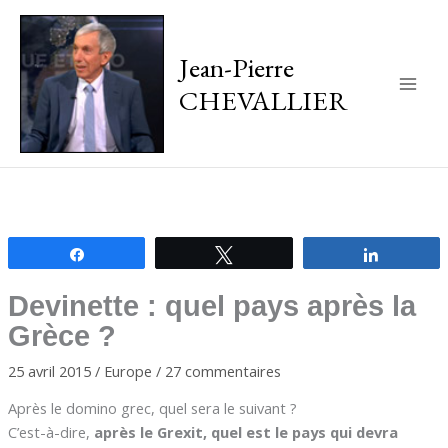
Jean-Pierre
CHEVALLIER
Main
Men
Partagez
Tweetez
Partagez
Devinette : quel pays après la
Grèce ?
25 avril 2015
/
Europe
/
27 commentaires
Après le domino grec, quel sera le suivant ?
C’est-à-dire,
après le Grexit, quel est le pays qui devra