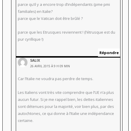
parce qu’il y a encore trop d’indépendants (pme pmi
familiales) en Italie?
parce que le Vatican doit être brûlé ?
parce que les Etrusques reviennent ! (l’étrusque est du
pur cyrillique !)
Répondre
SALIX
26 AVRIL 2015 À 9 H 09 MIN
Car l’Italie ne voudra pas perdre de temps.
Les Italiens vont très vite comprendre que l’UE n’a plus
aucun futur. Si je me rappel bien, les dettes italiennes
sont détenues pour la majorité, voir bien plus, par des
autochtones, ce qui donne à l’Italie une indépendance
certaine.