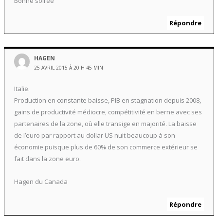
Bonne soirée
Répondre
HAGEN
25 AVRIL 2015 À 20 H 45 MIN
Italie.
Production en constante baisse, PIB en stagnation depuis 2008,
gains de productivité médiocre, compétitivité en berne avec ses
partenaires de la zone, où elle transige en majorité. La baisse
de l’euro par rapport au dollar US nuit beaucoup à son
économie puisque plus de 60% de son commerce extérieur se
fait dans la zone euro.
Hagen du Canada
Répondre