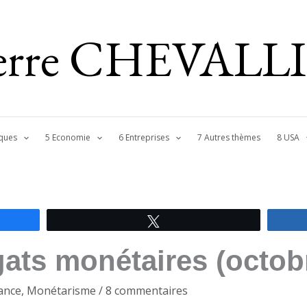
ierre CHEVALL
ques
5 Economie
6 Entreprises
7 Autres thèmes
8 USA
Tweetez
ats monétaires (octob
ance
,
Monétarisme
/
8 commentaires