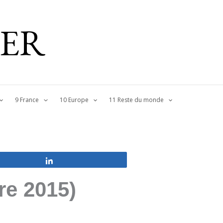
IER
9 France
10 Europe
11 Reste du monde
Partagez
re 2015)