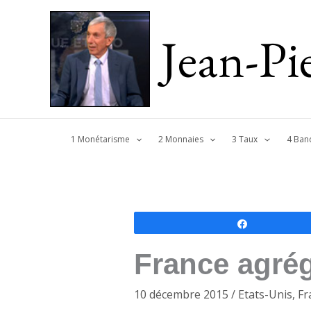
Jean-P
1 Monétarisme
2 Monnaies
3 Taux
4 Ban
Partagez
France agrég
10 décembre 2015
/
Etats-Unis
,
Fr