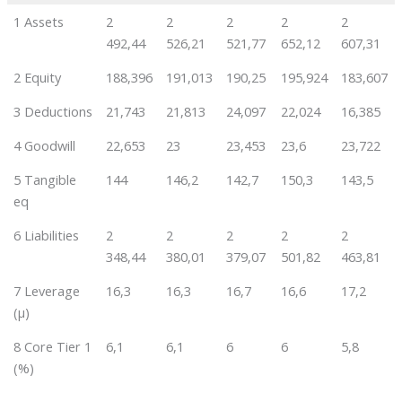
1 Assets
2
2
2
2
2
492,44
526,21
521,77
652,12
607,31
2 Equity
188,396
191,013
190,25
195,924
183,607
3 Deductions
21,743
21,813
24,097
22,024
16,385
4 Goodwill
22,653
23
23,453
23,6
23,722
5 Tangible
144
146,2
142,7
150,3
143,5
eq
6 Liabilities
2
2
2
2
2
348,44
380,01
379,07
501,82
463,81
7 Leverage
16,3
16,3
16,7
16,6
17,2
(µ)
8 Core Tier 1
6,1
6,1
6
6
5,8
(%)