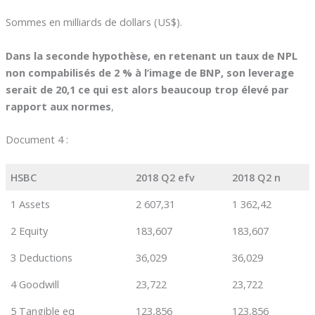
Sommes en milliards de dollars (US$).
Dans la seconde hypothèse, en retenant un taux de NPL
non compabilisés de 2 % à l’image de BNP, son leverage
serait de 20,1 ce qui est alors beaucoup trop élevé par
rapport aux normes
,
Document 4 :
HSBC
2018 Q2 efv
2018 Q2 n
1 Assets
2 607,31
1 362,42
2 Equity
183,607
183,607
3 Deductions
36,029
36,029
4 Goodwill
23,722
23,722
5 Tangible eq
123,856
123,856