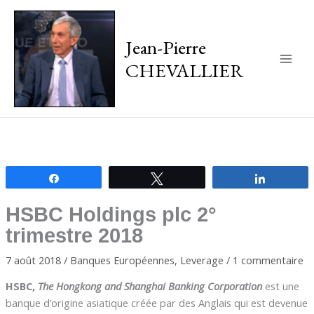
Jean-Pierre
CHEVALLIER
Main
Men
Partagez
Tweetez
Partagez
HSBC Holdings plc 2°
trimestre 2018
7 août 2018
/
Banques Européennes
,
Leverage
/
1 commentaire
HSBC,
The Hongkong and Shanghai Banking Corporation
est une
banque d’origine asiatique créée par des Anglais qui est devenue