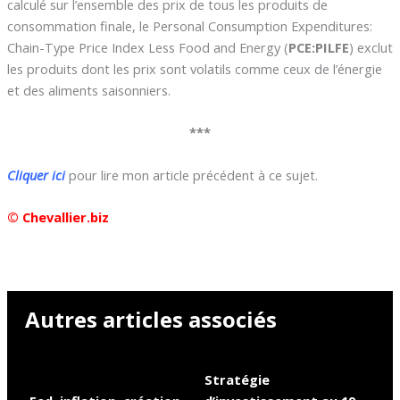
calculé sur l’ensemble des prix de tous les produits de
consommation finale, le Personal Consumption Expenditures:
Chain-Type Price Index Less Food and Energy (
PCE:PILFE
) exclut
les produits dont les prix sont volatils comme ceux de l’énergie
et des aliments saisonniers.
***
Cliquer ici
pour lire mon article précédent à ce sujet.
© Chevallier.biz
Autres articles associés
Stratégie