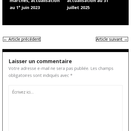
marchés, actualisation
actualisation au 31
au 1° juin 2023
juillet 2025
←
Article précédent
Article suivant
→
Laisser un commentaire
Votre adresse e-mail ne sera pas publiée.
Les champs
obligatoires sont indiqués avec
*
Écrivez
ici…