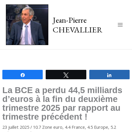
Jean-Pierre
CHEVALLIER
Main
Men
Partagez
Tweetez
Partagez
La BCE a perdu 44,5 milliards
d’euros à la fin du deuxième
trimestre 2025 par rapport au
trimestre précédent !
23 juillet 2025
/
10.7 Zone euro
,
4.4 France
,
4.5 Europe
,
5.2