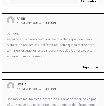
Répondre
RATEL
7 NOVEMBRE 2018 À 16 H 48 MIN
bonjour.
espérons que l eurocrash n’arrive que dans quelques mois
histoire de passer un Noêl festif.peut être que la récrée sera
terminée lorsque les anglais auront bouclés leur brexit aux
environ du mois de mars
Répondre
LESTIE
7 NOVEMBRE 2018 À 18 H 03 MIN
Bon moi ça me gave ces incertitudes ! Ca va pèter ou ça va pas
pèter ? Est-ce que je continue mes projets de déménagement