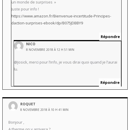
un monde de surprises »
Juste pour info !
https://www.amazon.fr/Bienvenue-incertitude-Principes-
daction-surprises-ebook/dp/B075JDBBY9
Répondre
NICO
8 NOVEMBRE 2018 À 12 H 51 MIN
@Josick, merci pour l’info, je vous dirai quoi quand je l’aurai
lu.
Répondre
ROQUET
8 NOVEMBRE 2018 À 10 H 41 MIN
Bonjour ,
A therme on y arrivera ?