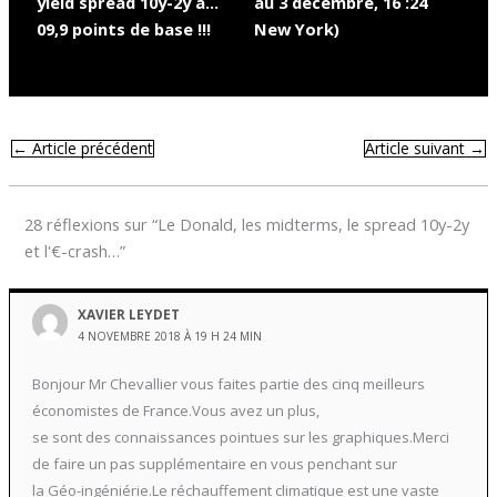
yield spread 10y-2y à…
au 3 décembre, 16 :24
09,9 points de base !!!
New York)
←
Article précédent
Article suivant
→
28 réflexions sur “Le Donald, les midterms, le spread 10y-2y
et l'€-crash…”
XAVIER LEYDET
4 NOVEMBRE 2018 À 19 H 24 MIN
Bonjour Mr Chevallier vous faites partie des cinq meilleurs
économistes de France.Vous avez un plus,
se sont des connaissances pointues sur les graphiques.Merci
de faire un pas supplémentaire en vous penchant sur
la Géo-ingéniérie.Le réchauffement climatique est une vaste