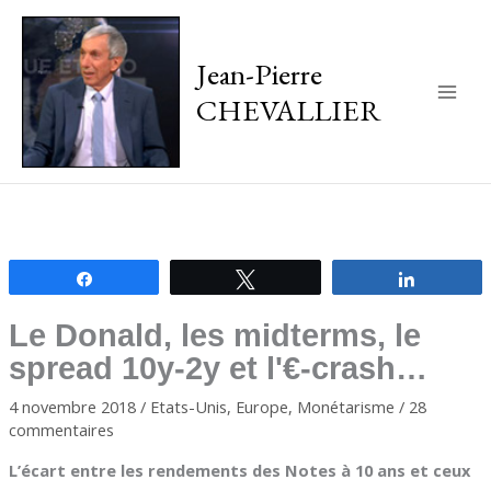
Jean-Pierre
CHEVALLIER
Main
Men
Partagez
Tweetez
Partagez
Le Donald, les midterms, le
spread 10y-2y et l'€-crash…
4 novembre 2018
/
Etats-Unis
,
Europe
,
Monétarisme
/
28
commentaires
L’écart entre les rendements des Notes à 10 ans et ceux