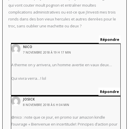
qui vont couter moult pognon et entraîner moultes
complications administratives ou est-ce que j’investi mes trois
ronds dans des bon vieux hercules et autres denrèes pour le
troc, sans oublier une machette ou deux ?
Répondre
NICO
7 NOVEMBRE 2018 À 19 H 17 MIN
A therme on y arrivera, un homme avertie en vaux deux…
Qui vivra verra…! lol
Répondre
JOSICK
8 NOVEMBRE 2018 À 6 H 04 MIN
@nico : note que ce jour, en promo sur amazon kindle
l’ouvrage « Bienvenue en incertitude!: Principes d’action pour