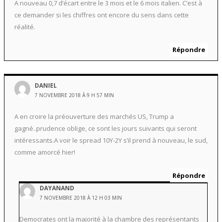
A nouveau 0,7 d’écart entre le 3 mois et le 6 mois italien. C’est à
ce demander si les chiffres ont encore du sens dans cette
réalité.
Répondre
DANIEL
7 NOVEMBRE 2018 À 9 H 57 MIN
A en croire la préouverture des marchés US, Trump a
gagné..prudence oblige, ce sont les jours suivants qui seront
intéressants.A voir le spread 10Y-2Y s’il prend à nouveau, le sud,
comme amorcé hier!
Répondre
DAYANAND
7 NOVEMBRE 2018 À 12 H 03 MIN
Democrates ont la majorité à la chambre des représentants