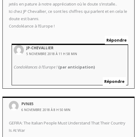
jetés en pature à notre appréciation où le doute s’installe..
Ici chez JP Chevallier, ce sont les chiffres qui parlent et en cela le
doute est banni.
Condoléance à l’Europe !
Répondre
JP-CHEVALLIER
5 NOVEMBRE 2018 À 11 H 58 MIN
Condoléances à l’Europe !
(par anticipation)
Répondre
PVN85
6 NOVEMBRE 2018 À 8 H 50 MIN
GEFIRA: The Italian People Must Understand That Their Country
Is At War