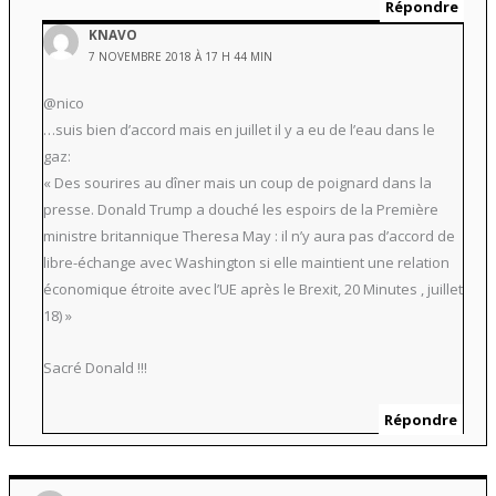
Répondre
KNAVO
7 NOVEMBRE 2018 À 17 H 44 MIN
@nico
…suis bien d’accord mais en juillet il y a eu de l’eau dans le
gaz:
« Des sourires au dîner mais un coup de poignard dans la
presse. Donald Trump a douché les espoirs de la Première
ministre britannique Theresa May : il n’y aura pas d’accord de
libre-échange avec Washington si elle maintient une relation
économique étroite avec l’UE après le Brexit, 20 Minutes , juillet
18) »
Sacré Donald !!!
Répondre