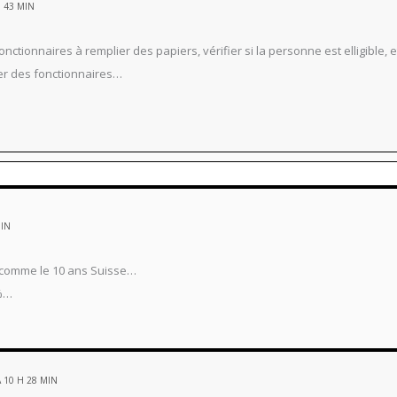
 43 MIN
nctionnaires à remplier des papiers, vérifier si la personne est elligible, 
mer des fonctionnaires…
MIN
t comme le 10 ans Suisse…
0%…
 10 H 28 MIN