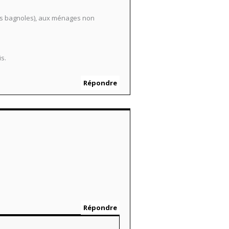
lles bagnoles), aux ménages non
s.
Répondre
Répondre