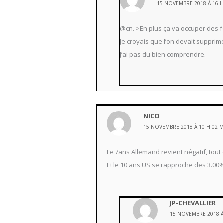
15 NOVEMBRE 2018 À 16 H
@cn. >En plus ça va occuper des fo
Je croyais que l’on devait suppri
J’ai pas du bien comprendre.
NICO
15 NOVEMBRE 2018 À 10 H 02 
Le 7ans Allemand revient négatif, tou
Et le 10 ans US se rapproche des 3.0
JP-CHEVALLIER
15 NOVEMBRE 2018 À