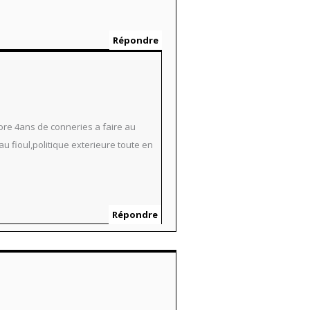
Répondre
core 4ans de conneries a faire au
u fioul,politique exterieure toute en
Répondre