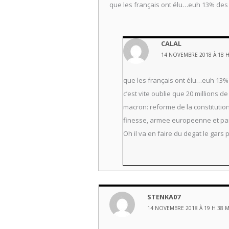
que les français ont élu…euh 13% des in
CALAL
14 NOVEMBRE 2018 À 18 H
que les français ont élu…euh 13% d
c’est vite oublie que 20 millions 
macron: reforme de la constitutio
finesse, armee europeenne et part
Oh il va en faire du degat le gar
STENKA07
14 NOVEMBRE 2018 À 19 H 38 