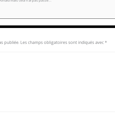
e Donald mais cela n’ai pas passé…
s publiée.
Les champs obligatoires sont indiqués avec
*