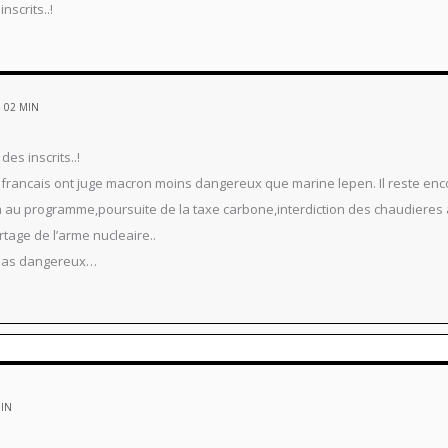
scrits..!
 02 MIN
es inscrits..!
de francais ont juge macron moins dangereux que marine lepen. Il reste en
n au programme,poursuite de la taxe carbone,interdiction des chaudieres a
age de l’arme nucleaire..
s pas dangereux…
MIN