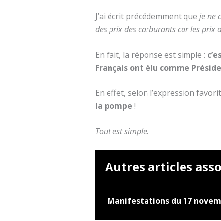
J’ai écrit précédemment que
je ne 
des prix des carburants car les prix
En fait, la réponse est simple :
c’e
Français ont élu comme Présid
En effet, selon l’expression favo
la pompe
!
Tout est simple
.
Autres articles asso
Manifestations du 17 nove