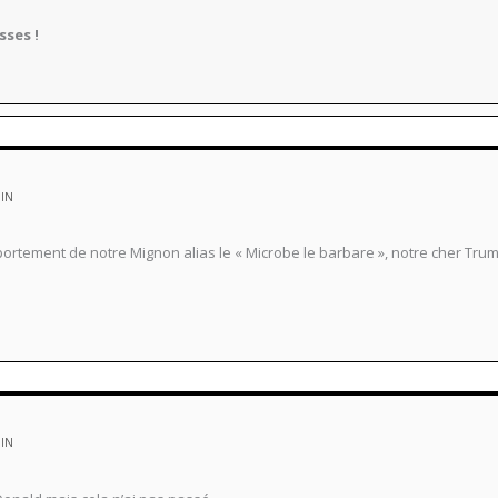
sses !
MIN
tement de notre Mignon alias le « Microbe le barbare », notre cher Trump 
MIN