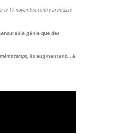
r le 17 novembre contre la hausse
mmensurable génie que des
 même temps
, ils augmentent… à