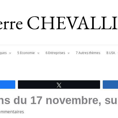
ierre CHEVALL
ques
5 Economie
6 Entreprises
7 Autres thèmes
8 USA
Tweetez
ons du 17 novembre, s
ommentaires