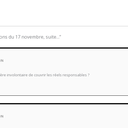
ions du 17 novembre, suite…”
MIN
ière involontaire de couvrir les réels responsables ?
MIN