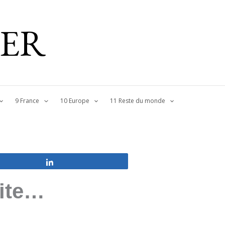
IER
9 France
10 Europe
11 Reste du monde
Partagez
uite…