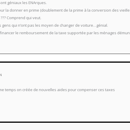
 sont géniaux les ENArques.
pour la donner en prime (doublement de la prime à la conversion des viei
??? Comprend qui veut.
s gens qui n’ont pas les moyen de changer de voiture…génial.
ur financer le remboursement de la taxe supportée par les ménages démuni
IN
me temps on créée de nouvelles aides pour compenser ces taxes