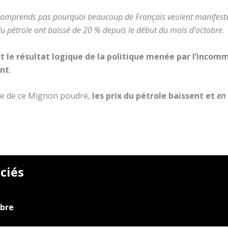
comprends pas pourquoi beaucoup de Français veulent manifeste
 du pétrole ont baissé de 20 % depuis le début du mois d’octobre
.
st le résultat logique de la politique menée par l’inco
ent
.
rite de ce Mignon poudré,
les prix du pétrole baissent et
en
ciés
mbre