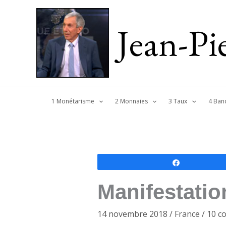
Jean-P
1 Monétarisme
2 Monnaies
3 Taux
4 Ban
Partagez
Manifestati
14 novembre 2018
/
France
/
10 c