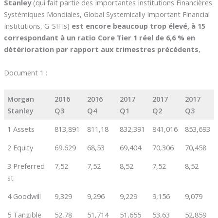
Stanley
(qui fait partie des Importantes Institutions Financières
Systémiques Mondiales, Global Systemically Important Financial
Institutions, G-SIFIs)
est encore beaucoup trop élevé, à 15
correspondant à un ratio Core Tier 1 réel de 6,6 % en
détérioration par rapport aux trimestres précédents
,
Document 1 :
Morgan
2016
2016
2017
2017
2017
Stanley
Q3
Q4
Q1
Q2
Q3
1 Assets
813,891
811,18
832,391
841,016
853,693
2 Equity
69,629
68,53
69,404
70,306
70,458
3 Preferred
7,52
7,52
8,52
7,52
8,52
st
4 Goodwill
9,329
9,296
9,229
9,156
9,079
5 Tangible
52,78
51,714
51,655
53,63
52,859