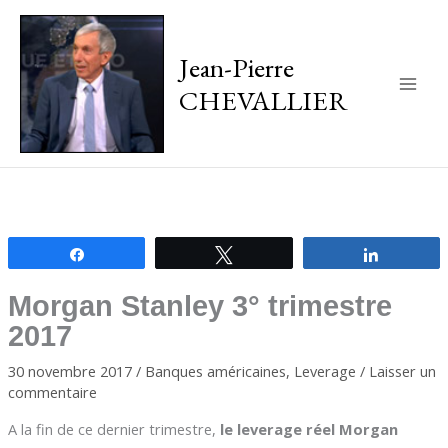
Jean-Pierre
CHEVALLIER
Main
Men
Partagez
Tweetez
Partagez
Morgan Stanley 3° trimestre
2017
30 novembre 2017
/
Banques américaines
,
Leverage
/
Laisser un
commentaire
A la fin de ce dernier trimestre,
le leverage réel Morgan