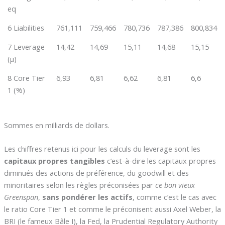
eq
6 Liabilities
761,111
759,466
780,736
787,386
800,834
7 Leverage
14,42
14,69
15,11
14,68
15,15
(µ)
8 Core Tier
6,93
6,81
6,62
6,81
6,6
1 (%)
Sommes en milliards de dollars.
Les chiffres retenus ici pour les calculs du leverage sont les
capitaux propres tangibles
c’est-à-dire les capitaux propres
diminués des actions de préférence, du goodwill et des
minoritaires selon les règles préconisées par
ce bon vieux
Greenspan
,
sans pondérer les actifs
, comme c’est le cas avec
le ratio Core Tier 1 et comme le préconisent aussi Axel Weber, la
BRI (le fameux Bâle I), la Fed, la Prudential Regulatory Authority