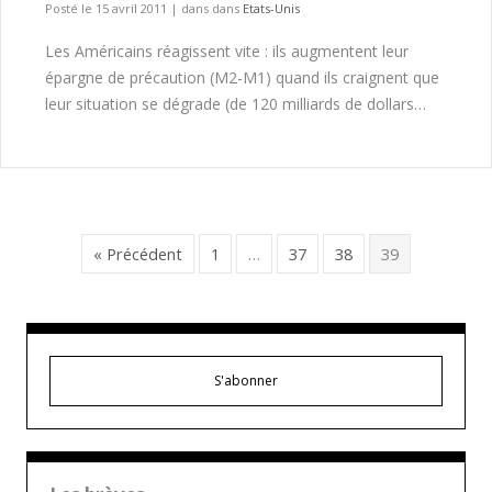
Posté le 15 avril 2011
|
dans dans
Etats-Unis
Les Américains réagissent vite : ils augmentent leur
épargne de précaution (M2-M1) quand ils craignent que
leur situation se dégrade (de 120 milliards de dollars…
« Précédent
1
…
37
38
39
S'abonner