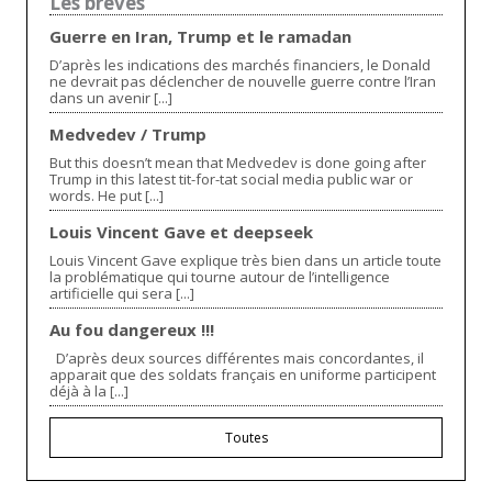
Les brèves
Guerre en Iran, Trump et le ramadan
D’après les indications des marchés financiers, le Donald
ne devrait pas déclencher de nouvelle guerre contre l’Iran
dans un avenir [...]
Medvedev / Trump
But this doesn’t mean that Medvedev is done going after
Trump in this latest tit-for-tat social media public war or
words. He put [...]
Louis Vincent Gave et deepseek
Louis Vincent Gave explique très bien dans un article toute
la problématique qui tourne autour de l’intelligence
artificielle qui sera [...]
Au fou dangereux !!!
D’après deux sources différentes mais concordantes, il
apparait que des soldats français en uniforme participent
déjà à la [...]
Toutes