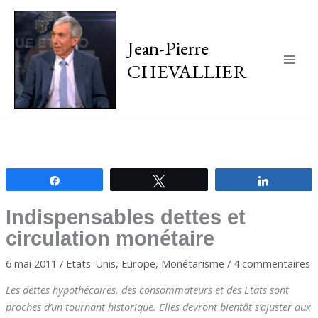
Jean-Pierre
CHEVALLIER
Main
Men
Partagez
Tweetez
Partagez
Indispensables dettes et
circulation monétaire
6 mai 2011
/
Etats-Unis
,
Europe
,
Monétarisme
/
4 commentaires
Les dettes hypothécaires, des consommateurs et des Etats sont
proches d’un tournant historique. Elles devront bientôt s’ajuster aux