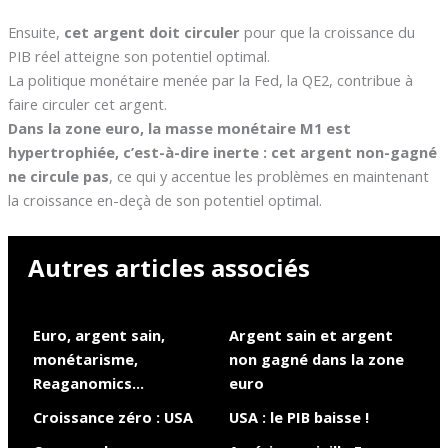
Ensuite,
cet argent doit circuler
pour que la croissance du
PIB réel atteigne son potentiel optimal.
La politique monétaire menée par la Fed, la QE2, contribue à
faire circuler cet argent.
Dans la zone euro, la masse monétaire M1 est
hypertrophiée, c’est-à-dire inerte : cet argent non-gagné
ne circule pas
, ce qui y accentue les problèmes en maintenant
la croissance en-deçà de son potentiel optimal.
Autres articles associés
Euro, argent sain,
Argent sain et argent
monétarisme,
non gagné dans la zone
Reaganomics…
euro
Croissance zéro : USA
USA : le PIB baisse !