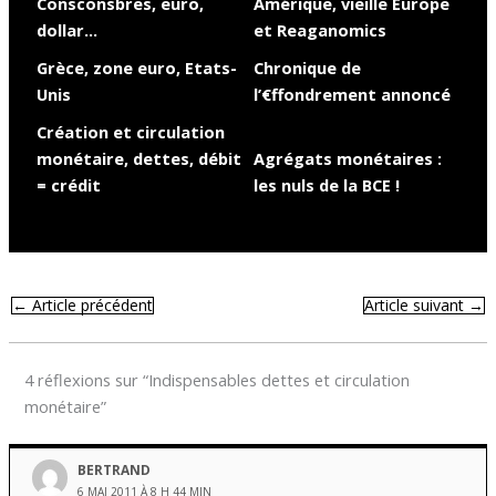
Consconsbres, euro,
Amérique, vieille Europe
dollar…
et Reaganomics
Grèce, zone euro, Etats-
Chronique de
Unis
l’€ffondrement annoncé
Création et circulation
monétaire, dettes, débit
Agrégats monétaires :
= crédit
les nuls de la BCE !
←
Article précédent
Article suivant
→
4 réflexions sur “Indispensables dettes et circulation
monétaire”
BERTRAND
6 MAI 2011 À 8 H 44 MIN