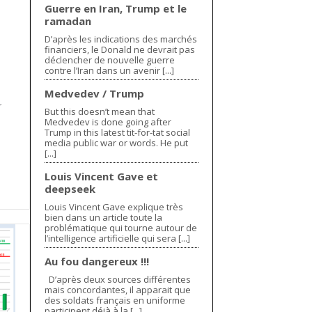
Guerre en Iran, Trump et le
ramadan
D’après les indications des marchés
financiers, le Donald ne devrait pas
déclencher de nouvelle guerre
contre l’Iran dans un avenir [...]
Medvedev / Trump
r
But this doesn’t mean that
Medvedev is done going after
Trump in this latest tit-for-tat social
media public war or words. He put
[...]
Louis Vincent Gave et
deepseek
Louis Vincent Gave explique très
bien dans un article toute la
problématique qui tourne autour de
l’intelligence artificielle qui sera [...]
Au fou dangereux !!!
D’après deux sources différentes
mais concordantes, il apparait que
des soldats français en uniforme
participent déjà à la [...]