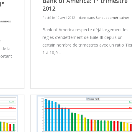
Bank of America: 1° trimestre
1°
2012
Posté le 19 avril 2012
|
dans dans
Banques américaines
éennes
,
Bank of America respecte déjà largement les
règles d’endettement de Bâle III depuis un
n
certain nombre de trimestres avec un ratio Tie
 de la
1 à 10,9…
portant