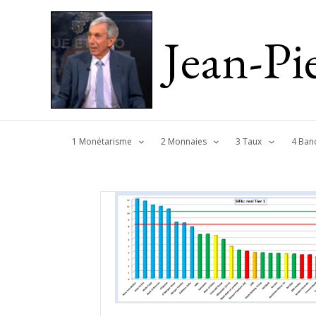
Jean-P
1 Monétarisme
2 Monnaies
3 Taux
4 Ban