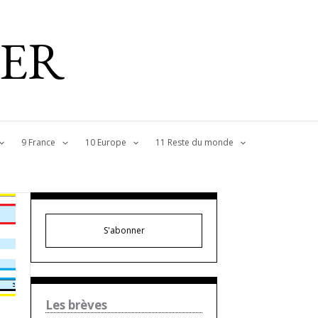
IER
9 France
10 Europe
11 Reste du monde
S'abonner
Les brèves