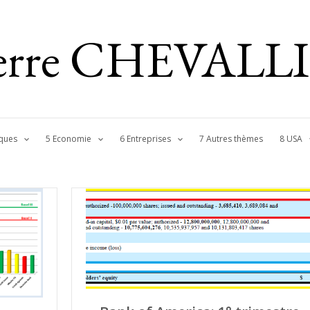
ierre CHEVALL
ques
5 Economie
6 Entreprises
7 Autres thèmes
8 USA