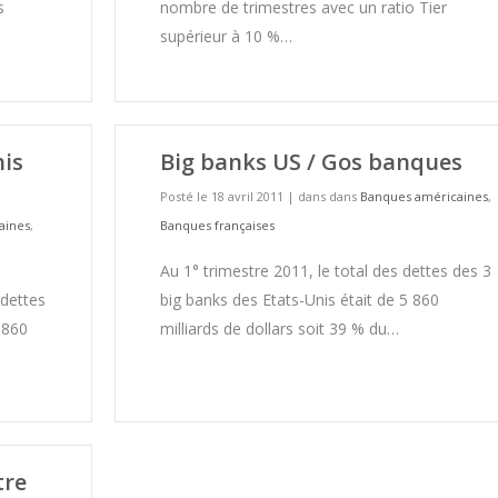
s
nombre de trimestres avec un ratio Tier
supérieur à 10 %…
nis
Big banks US / Gos banques
Posté le 18 avril 2011
|
dans dans
Banques américaines
,
aines
,
Banques françaises
Au 1° trimestre 2011, le total des dettes des 3
 dettes
big banks des Etats-Unis était de 5 860
 860
milliards de dollars soit 39 % du…
tre