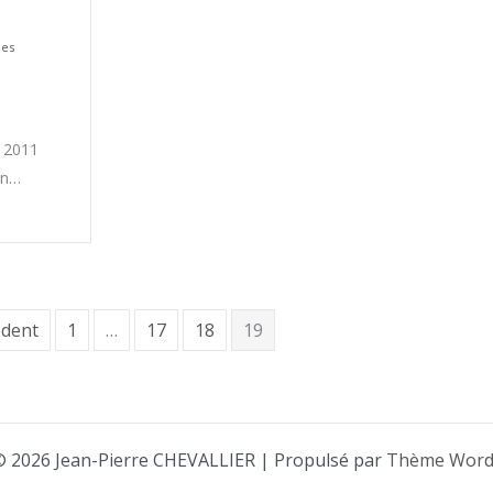
es
e 2011
un…
édent
1
…
17
18
19
© 2026 Jean-Pierre CHEVALLIER | Propulsé par
Thème WordP