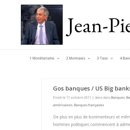
Jean-P
1 Monétarisme
2 Monnaies
3 Taux
4 Ban
Gos banques / US Big bank
Posté le 11 octobre 2011
|
dans dans
Banques
,
B
américaines
,
Banques françaises
De plus en plus de bonimenteurs et mê
hommes politiques commencent à adme