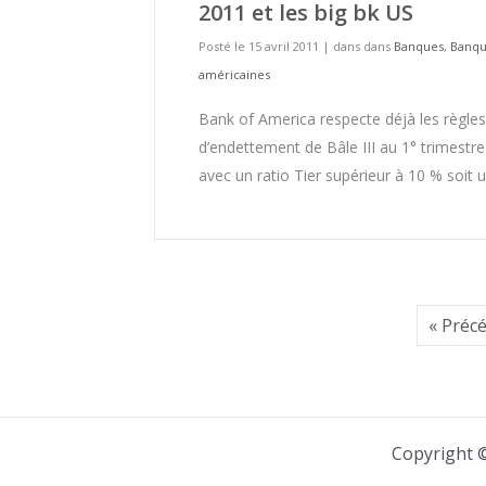
2011 et les big bk US
Posté le 15 avril 2011
|
dans dans
Banques
,
Banqu
américaines
Bank of America respecte déjà les règles
d’endettement de Bâle III au 1° trimestr
avec un ratio Tier supérieur à 10 % soit 
« Préc
Copyright 