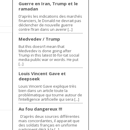
Guerre en Iran, Trump et le
ramadan
D’après les indications des marchés
financiers, le Donald ne devrait pas
déclencher de nouvelle guerre
contre l’Iran dans un avenir [...]
Medvedev / Trump
But this doesn’t mean that
Medvedev is done going after
Trump in this latest tit-for-tat social
media public war or words. He put
[...]
Louis Vincent Gave et
deepseek
Louis Vincent Gave explique très
bien dans un article toute la
problématique qui tourne autour de
l’intelligence artificielle qui sera [...]
Au fou dangereux !!!
D’après deux sources différentes
mais concordantes, il apparait que
des soldats français en uniforme
participent déjà à la [...]