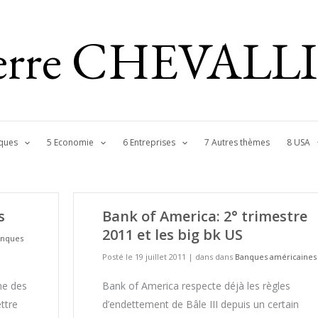
ierre CHEVALL
ques
5 Economie
6 Entreprises
7 Autres thèmes
8 USA
s
Bank of America: 2° trimestre
2011 et les big bk US
anques
Posté le 19 juillet 2011
|
dans dans
Banques américaines
me des
Bank of America respecte déjà les règles
ttre
d’endettement de Bâle III depuis un certain