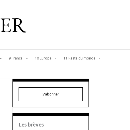
IER
9 France
10 Europe
11 Reste du monde
S'abonner
Les brèves