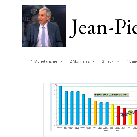
Jean-P
1 Monétarisme
2 Monnaies
3 Taux
4 Ban