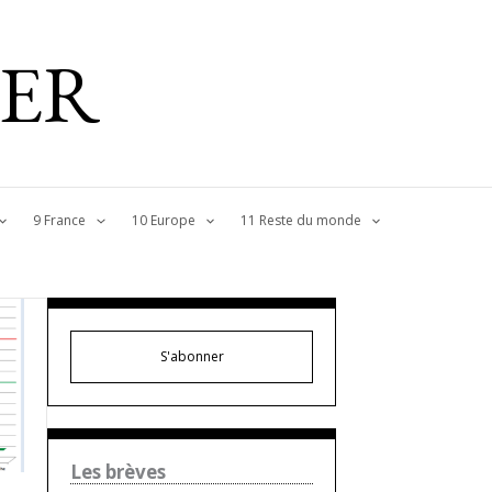
IER
9 France
10 Europe
11 Reste du monde
S'abonner
Les brèves