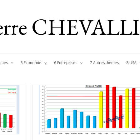
ierre CHEVALL
ques
5 Economie
6 Entreprises
7 Autres thèmes
8 USA