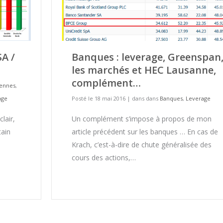
SA /
Banques : leverage, Greenspan
les marchés et HEC Lausanne,
complément…
ennes
,
age
Posté le 18 mai 2016
|
dans dans
Banques
,
Leverage
clair,
Un complément s’impose à propos de mon
tain
article précédent sur les banques … En cas de
Krach, c’est-à-dire de chute généralisée des
cours des actions,…