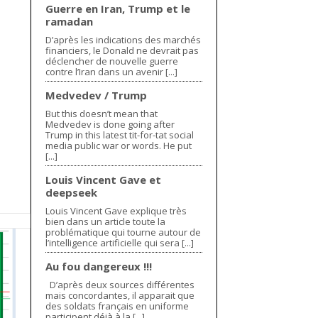
Guerre en Iran, Trump et le
ramadan
D’après les indications des marchés
financiers, le Donald ne devrait pas
déclencher de nouvelle guerre
contre l’Iran dans un avenir [...]
Medvedev / Trump
But this doesn’t mean that
Medvedev is done going after
Trump in this latest tit-for-tat social
media public war or words. He put
[...]
Louis Vincent Gave et
deepseek
Louis Vincent Gave explique très
bien dans un article toute la
problématique qui tourne autour de
l’intelligence artificielle qui sera [...]
Au fou dangereux !!!
D’après deux sources différentes
mais concordantes, il apparait que
des soldats français en uniforme
participent déjà à la [...]