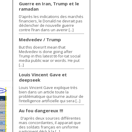
Guerre en Iran, Trump et le
ramadan
D’après les indications des marchés
financiers, le Donald ne devrait pas
déclencher de nouvelle guerre
contre l’Iran dans un avenir [...]
Medvedev / Trump
But this doesn’t mean that
Medvedev is done going after
Trump in this latest tit-for-tat social
media public war or words. He put
[...]
Louis Vincent Gave et
deepseek
Louis Vincent Gave explique très
bien dans un article toute la
problématique qui tourne autour de
l’intelligence artificielle qui sera [...]
Au fou dangereux !!!
D’après deux sources différentes
mais concordantes, il apparait que
des soldats français en uniforme
participent déjà à la [...]