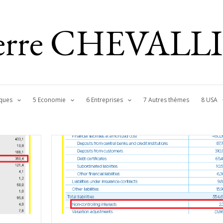
ierre CHEVALL
ques
5 Economie
6 Entreprises
7 Autres thèmes
8 USA