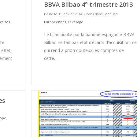
BBVA Bilbao 4° trimestre 2013
Posté le 31 janvier 2014
|
dans dans
Banques
çaises
,
Européennes
,
Leverage
Le bilan publié par la banque espagnole BBVA
ite
Bilbao ne fait pas état d’écarts d’acquisition, ce
 effet,
qui rend a priori douteux les comptes de
sement
cette…
es
rope
,