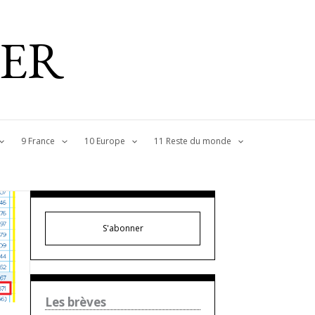
IER
9 France
10 Europe
11 Reste du monde
S'abonner
Les brèves