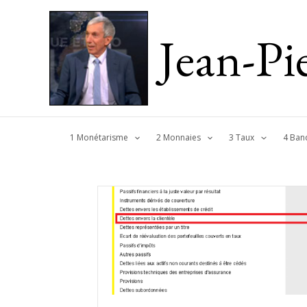
Jean-P
1 Monétarisme
2 Monnaies
3 Taux
4 Ban