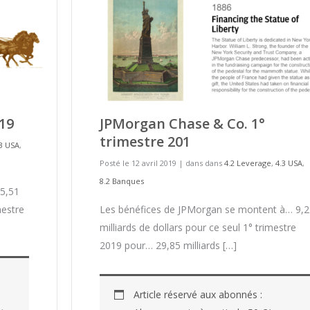
019
JPMorgan Chase & Co. 1°
trimestre 201
.3 USA
,
Posté le 12 avril 2019
|
dans dans
4.2 Leverage
,
4.3 USA
,
8.2 Banques
 5,51
mestre
Les bénéfices de JPMorgan se montent à… 9,2
milliards de dollars pour ce seul 1° trimestre
2019 pour… 29,85 milliards […]
Article réservé aux abonnés :