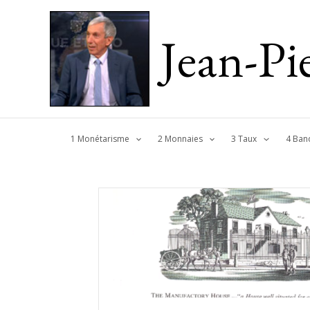
Jean-P
1 Monétarisme
2 Monnaies
3 Taux
4 Ban