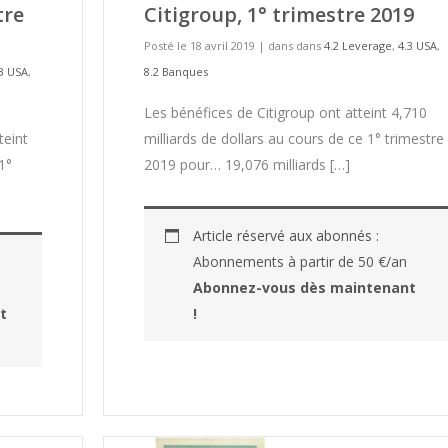
tre
Citigroup, 1° trimestre 2019
Posté le 18 avril 2019
|
dans dans
4.2 Leverage
,
4.3 USA
,
.3 USA
,
8.2 Banques
Les bénéfices de Citigroup ont atteint 4,710
teint
milliards de dollars au cours de ce 1° trimestre
1°
2019 pour… 19,076 milliards […]
Article réservé aux abonnés :
Abonnements à partir de 50 €/an
Abonnez-vous dès maintenant
t
!