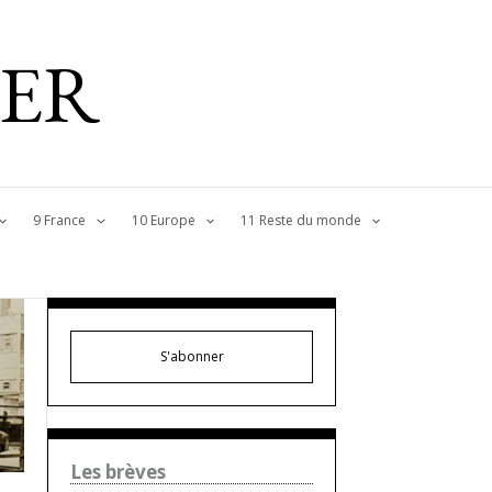
IER
9 France
10 Europe
11 Reste du monde
S'abonner
Les brèves