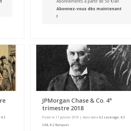
t
Abonnements à partir de 50 €/an
Abonnez-vous dès maintenant
!
re
JPMorgan Chase & Co. 4°
trimestre 2018
,
4.3
Posté le 17 janvier 2019
|
dans dans
4.2 Leverage
,
4.3
USA
,
8.2 Banques