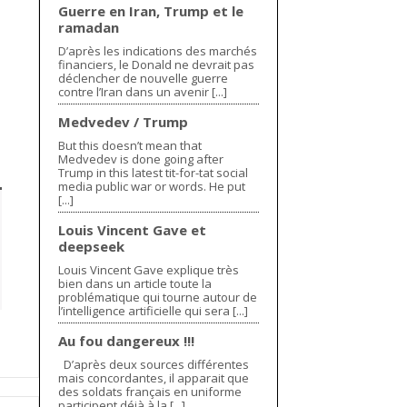
Guerre en Iran, Trump et le
ramadan
D’après les indications des marchés
financiers, le Donald ne devrait pas
déclencher de nouvelle guerre
contre l’Iran dans un avenir [...]
Medvedev / Trump
But this doesn’t mean that
Medvedev is done going after
Trump in this latest tit-for-tat social
media public war or words. He put
[...]
Louis Vincent Gave et
deepseek
Louis Vincent Gave explique très
bien dans un article toute la
problématique qui tourne autour de
l’intelligence artificielle qui sera [...]
Au fou dangereux !!!
D’après deux sources différentes
mais concordantes, il apparait que
des soldats français en uniforme
participent déjà à la [...]