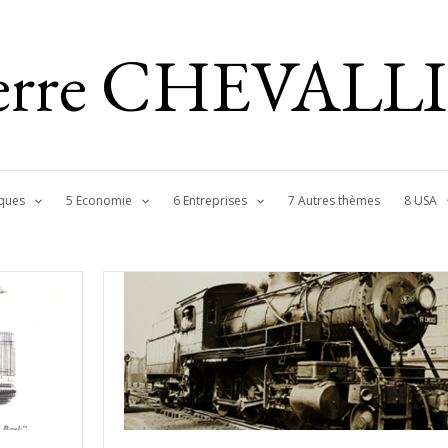
ierre CHEVALL
ques
5 Economie
6 Entreprises
7 Autres thèmes
8 USA