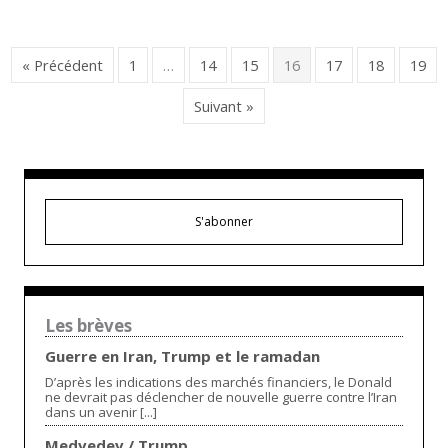
« Précédent
1
…
14
15
16
17
18
19
Suivant »
S'abonner
Les brèves
Guerre en Iran, Trump et le ramadan
D’après les indications des marchés financiers, le Donald
ne devrait pas déclencher de nouvelle guerre contre l’Iran
dans un avenir [...]
Medvedev / Trump