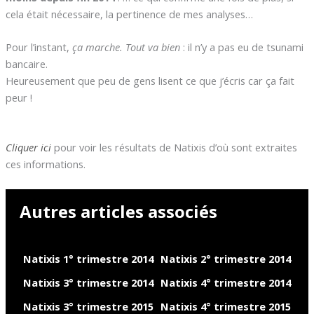
cela était nécessaire, la pertinence de mes analyses…
Pour l’instant,
ça marche. Tout va bien
: il n’y a pas eu de tsunami
bancaire.
Heureusement que peu de gens lisent ce que j’écris car ça fait
peur !
Cliquer ici
pour voir les résultats de Natixis d’où sont extraites
ces informations.
Autres articles associés
Natixis 1° trimestre 2014
Natixis 2° trimestre 2014
Natixis 3° trimestre 2014
Natixis 4° trimestre 2014
Natixis 3° trimestre 2015
Natixis 4° trimestre 2015