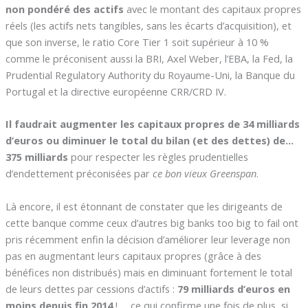
non pondéré des actifs
avec le montant des capitaux propres
réels (les actifs nets tangibles, sans les écarts d’acquisition), et
que son inverse, le ratio Core Tier 1 soit supérieur à 10 %
comme le préconisent aussi la BRI, Axel Weber, l’EBA, la Fed, la
Prudential Regulatory Authority du Royaume-Uni, la Banque du
Portugal et la directive européenne CRR/CRD IV.
Il faudrait augmenter les capitaux propres de 34 milliards
d’euros ou diminuer le total du bilan (et des dettes) de…
375 milliards
pour respecter les règles prudentielles
d’endettement préconisées par
ce bon vieux Greenspan
.
Là encore, il est étonnant de constater que les dirigeants de
cette banque comme ceux d’autres big banks too big to fail ont
pris récemment enfin la décision d’améliorer leur leverage non
pas en augmentant leurs capitaux propres (grâce à des
bénéfices non distribués) mais en diminuant fortement le total
de leurs dettes par cessions d’actifs :
79 milliards d’euros en
moins depuis fin 2014
! … ce qui confirme une fois de plus, si