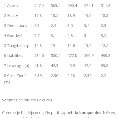
1 Assets
547,4
563,4
590,4
574,1
511,8
2 Equity
17,8
18,5
18,9
19,6
18,3
3 Deductions
2,3
2,4
3,5
3,4
2,3
4 Goodwill
2,7
3,1
2,8
3
3,5
5 Tangible eq
12,8
13
12,6
13,2
12,5
6 Liabilities
534,6
550,4
577,8
560,9
499,3
7 Leverage (µ)
41,8
42,3
45,9
42,5
39,9
8 Core Tier 1
2,39
2,36
2,18
2,35
2,5
(%)
Sommes en milliards d’euros.
Comme je l’ai déjà écrit, Un petit rappel :
la banque des frères