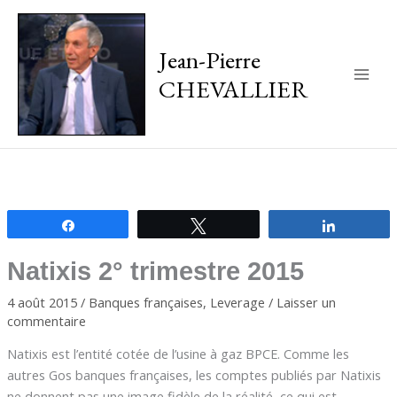
Jean-Pierre
CHEVALLIER
Main
Men
Partagez
Tweetez
Partagez
Natixis 2° trimestre 2015
4 août 2015
/
Banques françaises
,
Leverage
/
Laisser un
commentaire
Natixis est l’entité cotée de l’usine à gaz BPCE. Comme les
autres Gos banques françaises, les comptes publiés par Natixis
ne donnent pas une image fidèle de la réalité, ce qui est