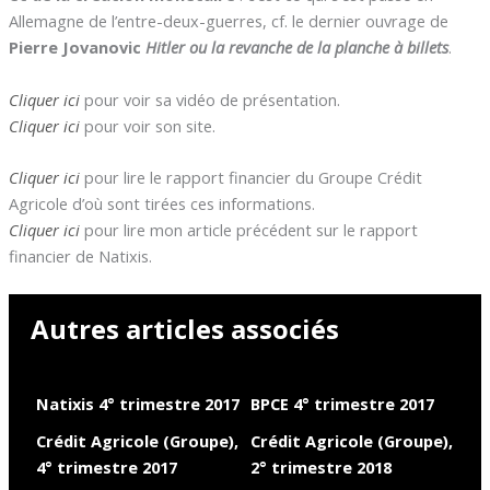
Allemagne de l’entre-deux-guerres, cf. le dernier ouvrage de
Pierre Jovanovic
Hitler ou la revanche de la planche à billets
.
Cliquer ici
pour voir sa vidéo de présentation.
Cliquer ici
pour voir son site.
Cliquer ici
pour lire le rapport financier du Groupe Crédit
Agricole d’où sont tirées ces informations.
Cliquer ici
pour lire mon article précédent sur le rapport
financier de Natixis.
Autres articles associés
Natixis 4° trimestre 2017
BPCE 4° trimestre 2017
Crédit Agricole (Groupe),
Crédit Agricole (Groupe),
4° trimestre 2017
2° trimestre 2018