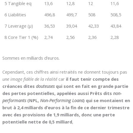
5 Tangible eq
13,6
12,8
12
11,6
6 Liabilities
496,8
499,7
508
508,5
7 Leverage (µ)
36,53
39,04
42,33
43,84
8 Core Tier 1 (%)
2,74
2,56
2,36
2,28
Sommes en milliards d’euros.
Cependant, ces chiffres ainsi retraités ne donnent toujours pas
une image fidèle de la réalité
car
il faut tenir compte des
créances dites
douteuses
qui sont en fait en grande partie
des pertes potentielles, appelées aussi Prêts dits
non-
performants
(NPL,
Non-Performing Loans
) qui se montaient en
brut à 2,4 milliards d’euros à la fin de ce dernier trimestre
avec des provisions de 1,9 milliards, donc une perte
potentielle nette de 0,5 milliard
,