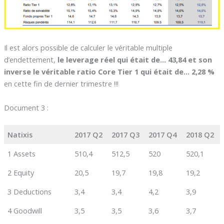
Il est alors possible de calculer le véritable multiple
d’endettement,
le leverage réel qui était de… 43,84 et son
inverse le véritable ratio Core Tier 1 qui était de… 2,28 %
en cette fin de dernier trimestre !!!
Document 3 :
Natixis
2017 Q2
2017 Q3
2017 Q4
2018 Q2
1 Assets
510,4
512,5
520
520,1
2 Equity
20,5
19,7
19,8
19,2
3 Deductions
3,4
3,4
4,2
3,9
4 Goodwill
3,5
3,5
3,6
3,7