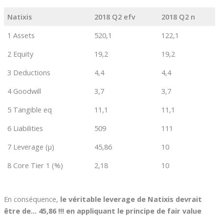
Natixis
2018 Q2 efv
2018 Q2 n
1 Assets
520,1
122,1
2 Equity
19,2
19,2
3 Deductions
4,4
4,4
4 Goodwill
3,7
3,7
5 Tangible eq
11,1
11,1
6 Liabilities
509
111
7 Leverage (µ)
45,86
10
8 Core Tier 1 (%)
2,18
10
En conséquence,
le véritable leverage de Natixis devrait
être de… 45,86 !!! en appliquant le principe de fair value