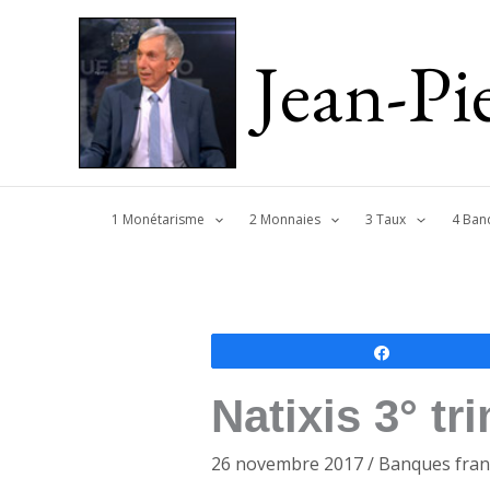
Jean-P
1 Monétarisme
2 Monnaies
3 Taux
4 Ban
Partagez
Natixis 3° tr
26 novembre 2017
/
Banques fran