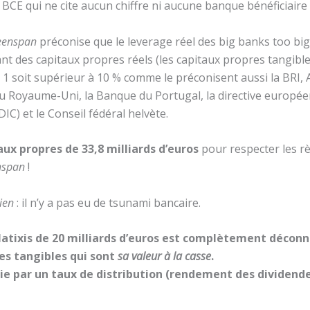
a BCE qui ne cite aucun chiffre ni aucune banque bénéficiaire
reenspan
préconise que le leverage réel des big banks too big t
nt des capitaux propres réels (les capitaux propres tangibles,
 1 soit supérieur à 10 % comme le préconisent aussi la BRI, A
u Royaume-Uni, la Banque du Portugal, la directive europée
C) et le Conseil fédéral helvète.
aux propres de 33,8 milliards d’euros
pour respecter les r
enspan
!
bien
: il n’y a pas eu de tsunami bancaire.
Natixis de 20 milliards d’euros est complètement déconne
es tangibles qui sont
sa valeur à la casse
.
ie par un taux de distribution (rendement des dividende