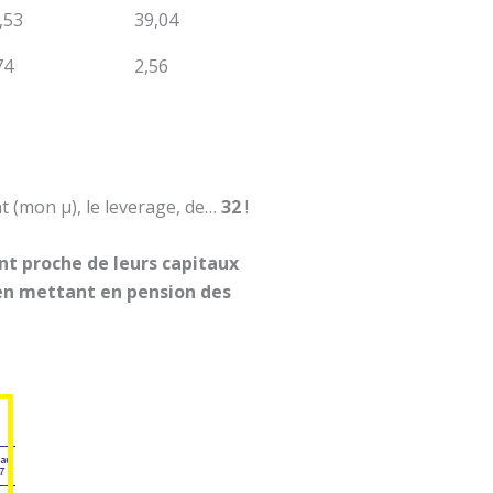
,53
39,04
74
2,56
t (mon µ), le leverage, de…
32
!
nt proche de leurs capitaux
 en mettant en pension des