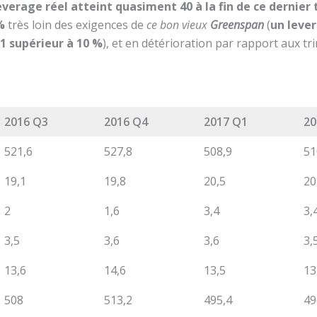
leverage réel atteint quasiment 40 à la fin de ce dernier
 %
très loin des exigences de
ce bon vieux
Greenspan
(
un lever
 1 supérieur à 10 %
), et en détérioration par rapport aux t
2016 Q3
2016 Q4
2017 Q1
20
521,6
527,8
508,9
51
19,1
19,8
20,5
20
2
1,6
3,4
3,
3,5
3,6
3,6
3,
13,6
14,6
13,5
13
508
513,2
495,4
49