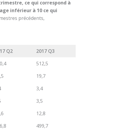
 trimestre, ce qui correspond à
age inférieur à 10 ce qui
rimestres précédents,
17 Q2
2017 Q3
0,4
512,5
,5
19,7
4
3,4
5
3,5
,6
12,8
6,8
499,7