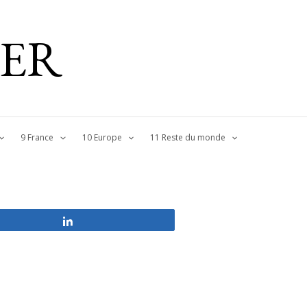
IER
9 France
10 Europe
11 Reste du monde
Partagez