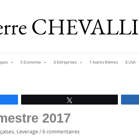
ierre CHEVALL
ques
5 Economie
6 Entreprises
7 Autres thèmes
8 USA
Tweetez
imestre 2017
çaises
,
Leverage
/
6 commentaires