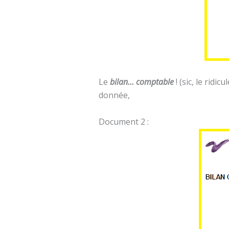
Le
bilan… comptable
! (sic, le rid
donnée,
Document 2 :