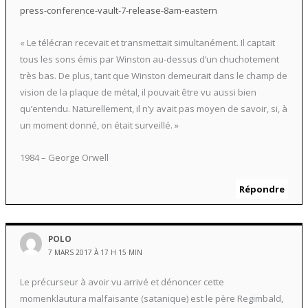
press-conference-vault-7-release-8am-eastern
« Le télécran recevait et transmettait simultanément. Il captait
tous les sons émis par Winston au-dessus d’un chuchotement
très bas. De plus, tant que Winston demeurait dans le champ de
vision de la plaque de métal, il pouvait être vu aussi bien
qu’entendu. Naturellement, il n’y avait pas moyen de savoir, si, à
un moment donné, on était surveillé. »
1984 – George Orwell
Répondre
POLO
7 MARS 2017 À 17 H 15 MIN
Le précurseur à avoir vu arrivé et dénoncer cette
momenklautura malfaisante (satanique) est le père Regimbald,