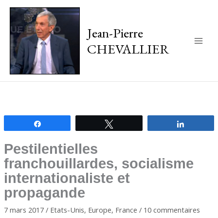
Jean-Pierre
CHEVALLIER
Main
Men
Partagez
Tweetez
Partagez
Pestilentielles
franchouillardes, socialisme
internationaliste et
propagande
7 mars 2017
/
Etats-Unis
,
Europe
,
France
/
10 commentaires