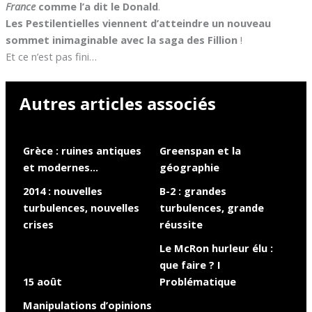
France
comme l’a dit le Donald
.
Les Pestilentielles viennent d’atteindre un nouveau
sommet inimaginable avec la saga des Fillion
!
Et ce n’est pas fini…
Autres articles associés
Grèce : ruines antiques
Greenspan et la
et modernes…
géographie
2014 : nouvelles
B-2 : grandes
turbulences, nouvelles
turbulences, grande
crises
réussite
Le McRon hurleur élu :
que faire ? I
15 août
Problématique
Manipulations d’opinions