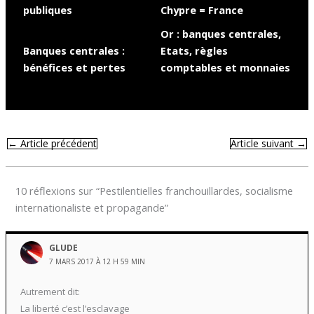
publiques
Chypre = France
Or : banques centrales,
Banques centrales :
Etats, règles
bénéfices et pertes
comptables et monnaies
←
Article précédent
Article suivant
→
10 réflexions sur “Pestilentielles franchouillardes, socialisme
internationaliste et propagande”
GLUDE
7 MARS 2017 À 12 H 59 MIN
Autrement dit:
La liberté c’est l’esclavage