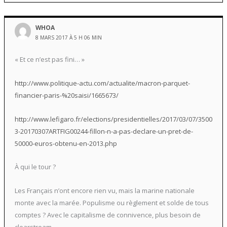
WHOA
8 MARS 2017 À 5 H 06 MIN
« Et ce n’est pas fini… »
http://www.politique-actu.com/actualite/macron-parquet-
financier-paris-%20saisi/1665673/
http://www.lefigaro.fr/elections/presidentielles/2017/03/07/3500
3-20170307ARTFIG00244-fillon-n-a-pas-declare-un-pret-de-
50000-euros-obtenu-en-2013.php
À qui le tour ?
Les Français n’ont encore rien vu, mais la marine nationale
monte avec la marée. Populisme ou règlement et solde de tous
comptes ? Avec le capitalisme de connivence, plus besoin de