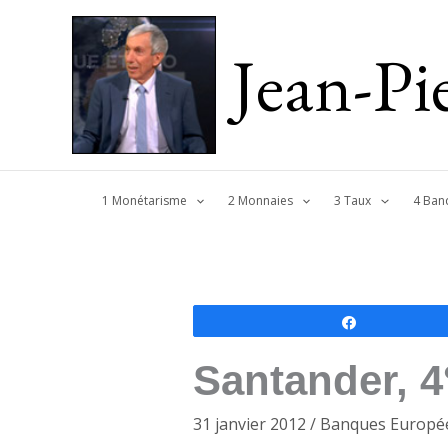
Jean-P
1 Monétarisme
2 Monnaies
3 Taux
4 Ban
Partagez
Santander, 4
31 janvier 2012
/
Banques Europé