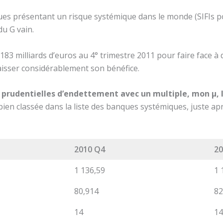
ues présentant un risque systémique dans le monde (SIFIs p
du G vain.
183 milliards d’euros au 4° trimestre 2011 pour faire face à
 baisser considérablement son bénéfice.
s prudentielles d’endettement avec un multiple, mon µ, 
 bien classée dans la liste des banques systémiques, juste a
2010 Q4
20
1 136,59
1 
80,914
82
14
14