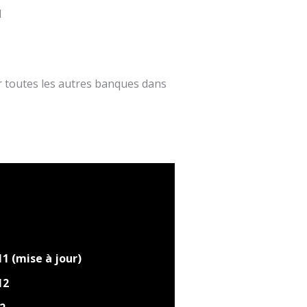
1
ur toutes les autres banques dans
1 (mise à jour)
12