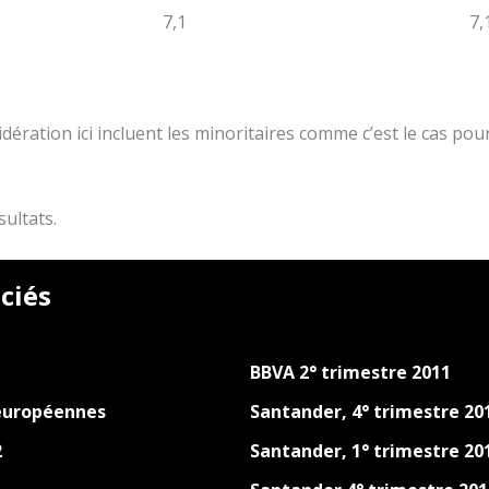
7,1
7,
idération ici incluent les minoritaires comme c’est le cas po
sultats.
ciés
BBVA 2° trimestre 2011
européennes
Santander, 4° trimestre 201
2
Santander, 1° trimestre 20