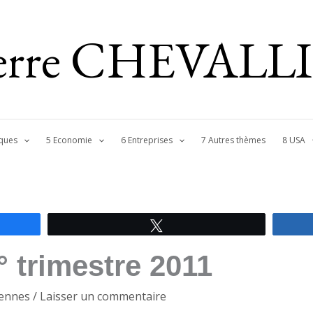
ierre CHEVALL
ques
5 Economie
6 Entreprises
7 Autres thèmes
8 USA
Tweetez
° trimestre 2011
ennes
/
Laisser un commentaire