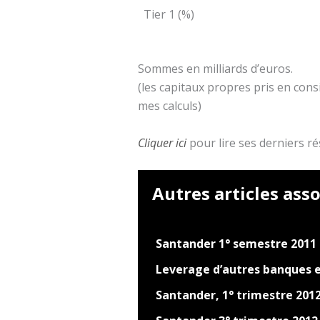
Tier 1 (%)
Sommes en milliards d’euros.
(les capitaux propres pris en cons
mes calculs)
Cliquer ici
pour lire ses derniers ré
Autres articles asso
Santander 1° semestre 2011
Leverage d’autres banques 
Santander, 1° trimestre 201