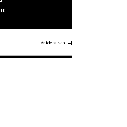
2
010
Article suivant
→