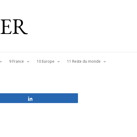
IER
9 France
10 Europe
11 Reste du monde
Partagez