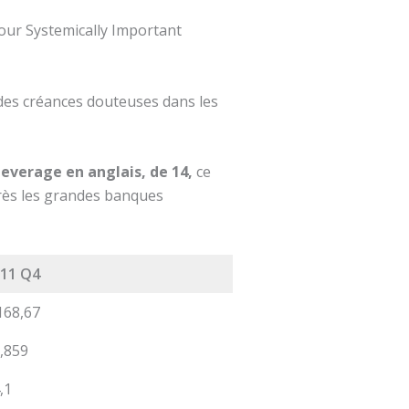
our Systemically Important
 des créances douteuses dans les
leverage en anglais, de 14,
ce
près les grandes banques
11 Q4
168,67
,859
,1