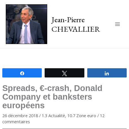
Jean-Pierre
CHEVALLIER
Main
Men
Partagez
Tweetez
Partagez
Spreads, €-crash, Donald
Company et banksters
européens
26 décembre 2018
/
1.3 Actualité
,
10.7 Zone euro
/
12
commentaires