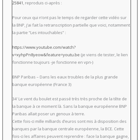
25841
, reproduis ci-après :
Pour ceux qui n’ont pas le temps de regarder cette vidéo sur
la BNP, j’ai fait la retranscription partielle que voici, notamment
la partie “Les intouchables” :
https://www.youtube.com/watch?
v=xyhpPn8yeow&feature=youtu.be
(je viens de tester, le lien
fonctionne toujours -je fonctionne en vpn-)
BNP Paribas – Dans les eaux troubles de la plus grande
banque européenne (France 3)
34′ Le vent du boulet est passé très très proche de la tête de
la banque à ce moment là. Sans la banque européenne BNP
Paribas allait poser un genoux à terre.
Cette fois-ci mille milliards d’euros sont mis à disposition des
banques par la banque centrale européenne, la BCE. Cette
fois-ci les affaires peuvent reprendre : face la banque gagne,