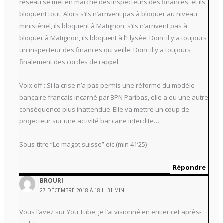
réseau se met en marche des inspecteurs des finances, et ils
bloquent tout. Alors s’ils n’arrivent pas à bloquer au niveau
ministériel, ils bloquent à Matignon, s’ils n’arrivent pas à
bloquer à Matignon, ils bloquent à l’Elysée. Donc il y a toujours
un inspecteur des finances qui veille. Donc il y a toujours
finalement des cordes de rappel.
Voix off : Si la crise n’a pas permis une réforme du modèle
bancaire français incarné par BPN Paribas, elle a eu une autre
conséquence plus inattendue. Elle va mettre un coup de
projecteur sur une activité bancaire interdite…
Sous-titre “Le magot suisse” etc (min 41’25)
Répondre
BROURI
27 DÉCEMBRE 2018 À 18 H 31 MIN
Vous l’avez sur You Tube, je l’ai visionné en entier cet après-