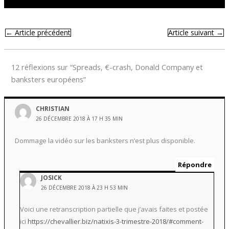
←
Article précédent
Article suivant
→
12 réflexions sur “Spreads, €-crash, Donald Company et
banksters européens”
CHRISTIAN
26 DÉCEMBRE 2018 À 17 H 35 MIN
Dommage la vidéo sur les banksters n’est plus disponible.
Répondre
JOSICK
26 DÉCEMBRE 2018 À 23 H 53 MIN
Voici une retranscription partielle que j’avais faites et postée
ici
https://chevallier.biz/natixis-3-trimestre-2018/#comment-