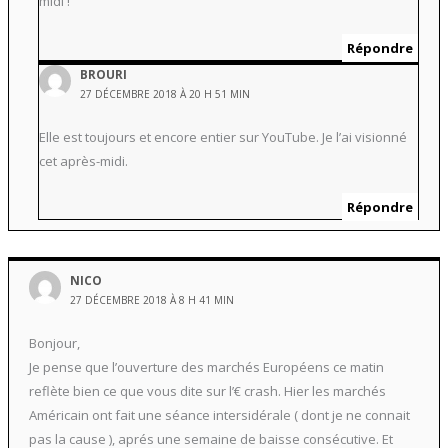
midi !
Répondre
BROURI
27 DÉCEMBRE 2018 À 20 H 51 MIN
Elle est toujours et encore entier sur YouTube. Je l’ai visionné
cet après-midi.
Répondre
NICO
27 DÉCEMBRE 2018 À 8 H 41 MIN
Bonjour,
Je pense que l’ouverture des marchés Européens ce matin
reflète bien ce que vous dite sur l’€ crash. Hier les marchés
Américain ont fait une séance intersidérale ( dont je ne connait
pas la cause ), aprés une semaine de baisse consécutive. Et