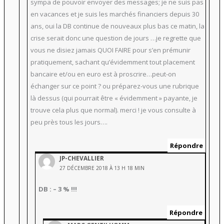
sympa de pouvoir envoyer des messages; je ne suis pas
en vacances et je suis les marchés financiers depuis 30
ans, oui la DB continue de nouveaux plus bas ce matin, la
crise serait donc une question de jours …je regrette que
vous ne disiez jamais QUOI FAIRE pour s’en prémunir
pratiquement, sachant qu’évidemment tout placement
bancaire et/ou en euro est à proscrire…peut-on
échanger sur ce point ? ou préparez-vous une rubrique
là dessus (qui pourrait être « évidemment » payante, je
trouve cela plus que normal). merci ! je vous consulte à
peu près tous les jours….
Répondre
JP-CHEVALLIER
27 DÉCEMBRE 2018 À 13 H 18 MIN
DB : – 3 % !!!
Répondre