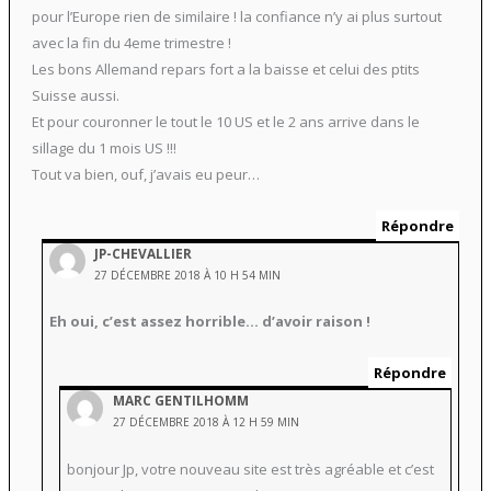
pour l’Europe rien de similaire ! la confiance n’y ai plus surtout
avec la fin du 4eme trimestre !
Les bons Allemand repars fort a la baisse et celui des ptits
Suisse aussi.
Et pour couronner le tout le 10 US et le 2 ans arrive dans le
sillage du 1 mois US !!!
Tout va bien, ouf, j’avais eu peur…
Répondre
JP-CHEVALLIER
27 DÉCEMBRE 2018 À 10 H 54 MIN
Eh oui, c’est assez horrible… d’avoir raison !
Répondre
MARC GENTILHOMM
27 DÉCEMBRE 2018 À 12 H 59 MIN
bonjour Jp, votre nouveau site est très agréable et c’est