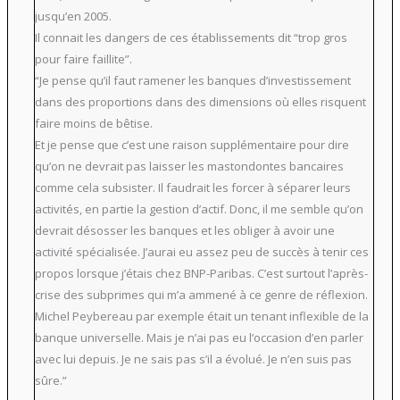
jusqu’en 2005.
Il connait les dangers de ces établissements dit “trop gros
pour faire faillite”.
“Je pense qu’il faut ramener les banques d’investissement
dans des proportions dans des dimensions où elles risquent
faire moins de bêtise.
Et je pense que c’est une raison supplémentaire pour dire
qu’on ne devrait pas laisser les mastondontes bancaires
comme cela subsister. Il faudrait les forcer à séparer leurs
activités, en partie la gestion d’actif. Donc, il me semble qu’on
devrait désosser les banques et les obliger à avoir une
activité spécialisée. J’aurai eu assez peu de succès à tenir ces
propos lorsque j’étais chez BNP-Paribas. C’est surtout l’après-
crise des subprimes qui m’a ammené à ce genre de réflexion.
Michel Peybereau par exemple était un tenant inflexible de la
banque universelle. Mais je n’ai pas eu l’occasion d’en parler
avec lui depuis. Je ne sais pas s’il a évolué. Je n’en suis pas
sûre.”