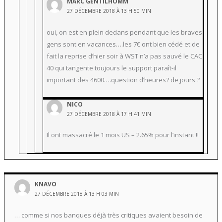
MARC GENTILHOMM
27 DÉCEMBRE 2018 À 13 H 50 MIN
oui, on est en plein dedans pendant que les braves
gens sont en vacances….les 7€ ont bien cédé et de
fait la reprise d’hier soir à WST n’a pas sauvé le CAC
40 qui tangente toujours le support paraît-il
important des 4600….question d’heures? de jours ?
NICO
27 DÉCEMBRE 2018 À 17 H 41 MIN
Il ont massacré le 1 mois US – 2.65% pour l’instant !!
KNAVO
27 DÉCEMBRE 2018 À 13 H 03 MIN
… comme si nos banques déjà très critiques avaient besoin de