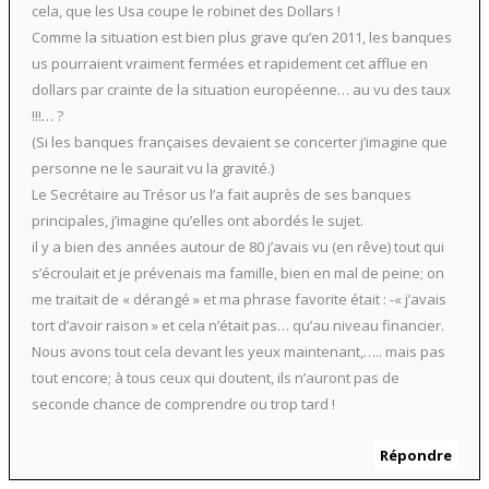
cela, que les Usa coupe le robinet des Dollars !
Comme la situation est bien plus grave qu’en 2011, les banques
us pourraient vraiment fermées et rapidement cet afflue en
dollars par crainte de la situation européenne… au vu des taux
!!!… ?
(Si les banques françaises devaient se concerter j’imagine que
personne ne le saurait vu la gravité.)
Le Secrétaire au Trésor us l’a fait auprès de ses banques
principales, j’imagine qu’elles ont abordés le sujet.
il y a bien des années autour de 80 j’avais vu (en rêve) tout qui
s’écroulait et je prévenais ma famille, bien en mal de peine; on
me traitait de « dérangé » et ma phrase favorite était : -« j’avais
tort d’avoir raison » et cela n’était pas… qu’au niveau financier.
Nous avons tout cela devant les yeux maintenant,….. mais pas
tout encore; à tous ceux qui doutent, ils n’auront pas de
seconde chance de comprendre ou trop tard !
Répondre