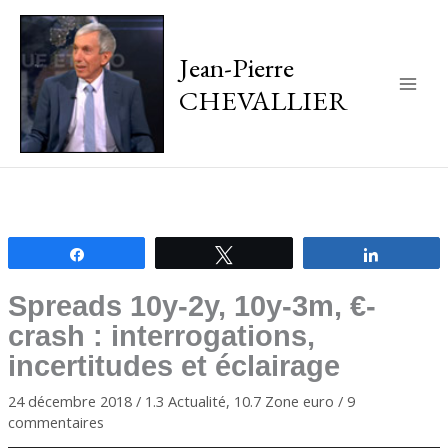
Jean-Pierre
CHEVALLIER
Main
Men
Partagez
Tweetez
Partagez
Spreads 10y-2y, 10y-3m, €-
crash : interrogations,
incertitudes et éclairage
24 décembre 2018
/
1.3 Actualité
,
10.7 Zone euro
/
9
commentaires