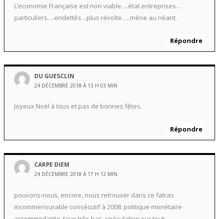
L’economie Française est non viable….état.entreprises…
particuliers….endettés…plus révolte…..mène au néant.
Répondre
DU GUESCLIN
24 DÉCEMBRE 2018 À 13 H 03 MIN
Joyeux Noël à tous et pas de bonnes fêtes.
Répondre
CARPE DIEM
24 DÉCEMBRE 2018 À 17 H 12 MIN
pouvons-nous, encore, nous retrouver dans ce fatras
incommensurable consécutif à 2008: politique monétaire
accommodante, taux très bas, spéculation sur tout,