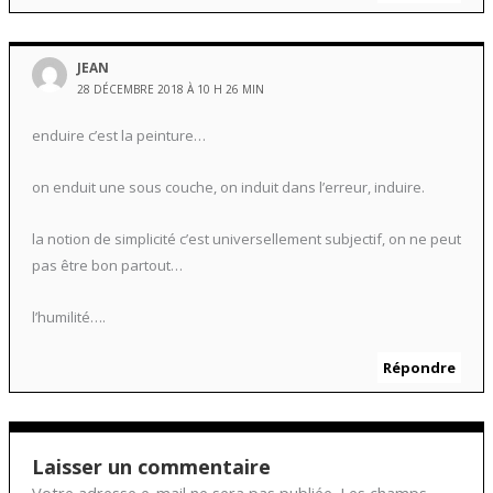
JEAN
28 DÉCEMBRE 2018 À 10 H 26 MIN
enduire c’est la peinture…
on enduit une sous couche, on induit dans l’erreur, induire.
la notion de simplicité c’est universellement subjectif, on ne peut
pas être bon partout…
l’humilité….
Répondre
Laisser un commentaire