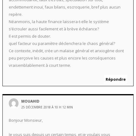
endettement inouï, faux bilans, escroquerie, bref plus aucun
repère.
Néanmoins, la haute finance laissera-t-elle le système
s’écrouler aussi facilement et à brève échéance?
Il est permis de douter.
quel facteur ou paramètre déclenchera le chaos général?
Ce contexte, inédit, crée un malaise général et anxiogène dont
peu perçoive les causes et plus encore les conséquences
vraisemblablement à court terme.
Répondre
MOUAHID
25 DÉCEMBRE 2018 À 10 H 12 MIN
Bonjour Monsieur,
Je vous suis depuis un certain temps, et je voulais vous