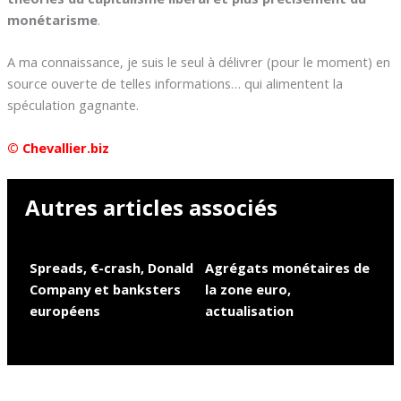
monétarisme
.
A ma connaissance, je suis le seul à délivrer (pour le moment) en
source ouverte de telles informations… qui alimentent la
spéculation gagnante.
© Chevallier.biz
Autres articles associés
Spreads, €-crash, Donald
Agrégats monétaires de
Company et banksters
la zone euro,
européens
actualisation