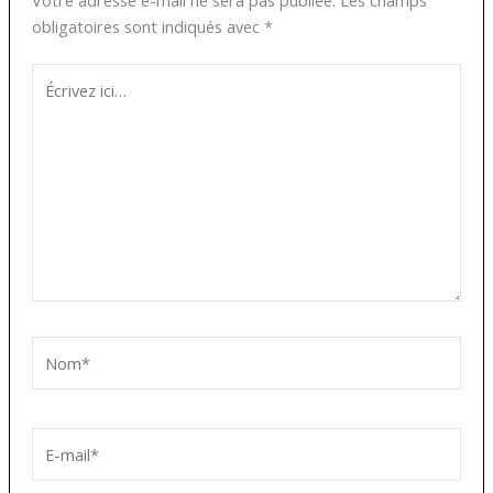
Votre adresse e-mail ne sera pas publiée.
Les champs
obligatoires sont indiqués avec
*
Écrivez
ici…
Nom*
E-
mail*