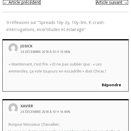
←
Article précédent
Article suivant
→
9 réflexions sur “Spreads 10y-2y, 10y-3m, €-crash :
interrogations, incertitudes et éclairage”
JOSICK
24 DÉCEMBRE 2018 À 10 H 10 MIN
« Maintenant, c’est fini. » Et ne pas oublier que : « Les
emmerdes, ça vole toujours en escadrille » dixit Chirac !
Répondre
XAVIER
24 DÉCEMBRE 2018 À 10 H 16 MIN
Bonjour Monsieur Chevallier,