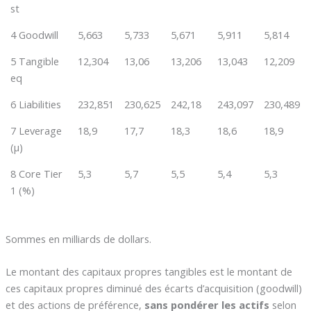
st
4 Goodwill
5,663
5,733
5,671
5,911
5,814
5 Tangible
12,304
13,06
13,206
13,043
12,209
eq
6 Liabilities
232,851
230,625
242,18
243,097
230,489
7 Leverage
18,9
17,7
18,3
18,6
18,9
(µ)
8 Core Tier
5,3
5,7
5,5
5,4
5,3
1 (%)
Sommes en milliards de dollars.
Le montant des capitaux propres tangibles est le montant de
ces capitaux propres diminué des écarts d’acquisition (goodwill)
et des actions de préférence,
sans pondérer les actifs
selon