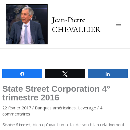
Jean-Pierre
CHEVALLIER
Main
Men
Partagez
Tweetez
Partagez
State Street Corporation 4°
trimestre 2016
22 février 2017
/
Banques américaines
,
Leverage
/
4
commentaires
State Street
, bien qu’ayant un total de son bilan relativement