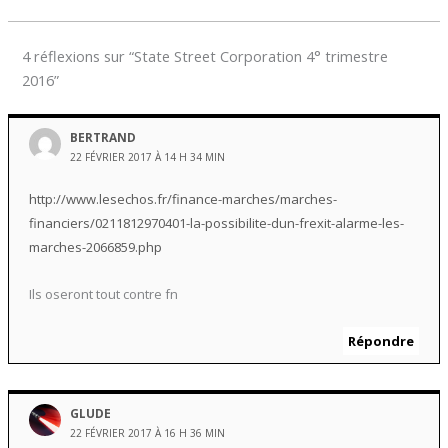
4 réflexions sur “State Street Corporation 4° trimestre
2016”
BERTRAND
22 FÉVRIER 2017 À 14 H 34 MIN
http://www.lesechos.fr/finance-marches/marches-
financiers/0211812970401-la-possibilite-dun-frexit-alarme-les-
marches-2066859.php
Ils oseront tout contre fn
Répondre
GLUDE
22 FÉVRIER 2017 À 16 H 36 MIN