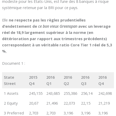
modeste pour les Etats-Unis, est l’une des 8 banques à risque
systémique retenue par la BRI pour ce pays.
Elle
ne respecte pas les règles prudentielles
d’endettement de
ce bon vieux Greenspan
avec un leverage
réel de 18,9 largement supérieur à la norme (en
détérioration par rapport aux trimestres précédents)
correspondant à un véritable ratio Core Tier 1 réel de 5,3
%
,
Document 1 :
State
2015
2016
2016
2016
2016
Street
Q4
Q1
Q2
Q3
Q4
1 Assets
245,155
243,685
255,386
256,14
242,698
2 Equity
20,67
21,496
22,073
22,15
21,219
3 Preferred
2,703
2,703
3,196
3,196
3,196