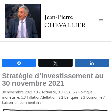
Jean-Pierre
CHEVALLIER
Main
Men
Partagez
Tweetez
Partagez
Stratégie d’investissement au
30 novembre 2021
30 novembre 2021
/
3.2 Actualité
,
3.3 USA
,
5.2 Politique
monétaire
,
5.3 Inflation/déflation
,
8.2 Banques
,
8.3 Economie
/
Laisser un commentaire