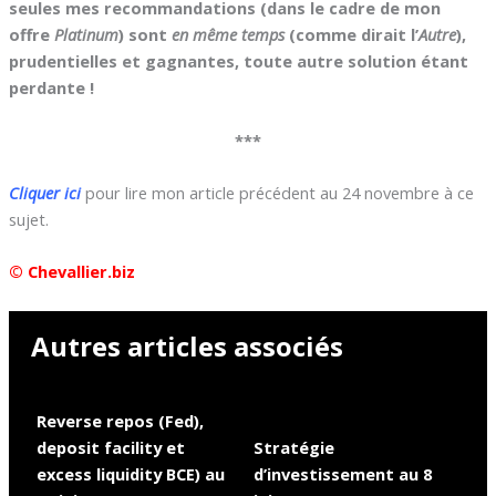
seules mes recommandations (dans le cadre de mon
offre
Platinum
) sont
en même temps
(comme dirait l’
Autre
),
prudentielles et gagnantes, toute autre solution étant
perdante !
***
Cliquer ici
pour lire mon article précédent au 24 novembre à ce
sujet.
© Chevallier.biz
Autres articles associés
Reverse repos (Fed),
deposit facility et
Stratégie
excess liquidity BCE) au
d’investissement au 8