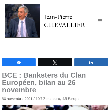
Jean-Pierre
CHEVALLIER
Main
Men
Partagez
Tweetez
Partagez
BCE : Banksters du Clan
Européen, bilan au 26
novembre
30 novembre 2021
/
10.7 Zone euro
,
4.5 Europe