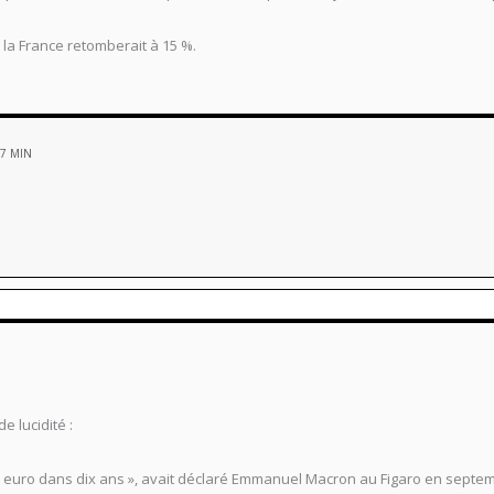
e la France retomberait à 15 %.
07 MIN
e lucidité :
one euro dans dix ans », avait déclaré Emmanuel Macron au Figaro en septem