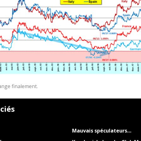
ange finalement.
ciés
Mauvais spéculateurs…