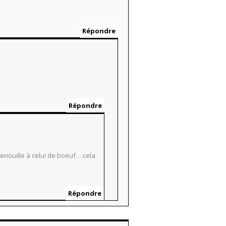
Répondre
Répondre
enouille à celui de boeuf… cela
Répondre