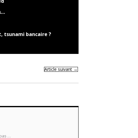
ed
s…
t, tsunami bancaire ?
Article suivant
→
 pas …