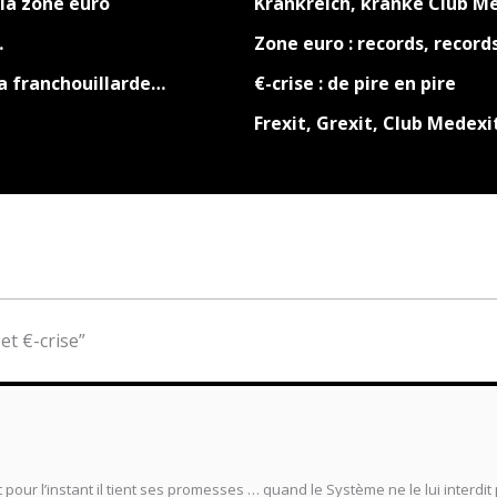
 la zone euro
Krankreich, kranke Club M
…
Zone euro : records, record
a franchouillarde…
€-crise : de pire en pire
Frexit, Grexit, Club Medexi
et €-crise”
pour l’instant il tient ses promesses … quand le Système ne le lui interdit