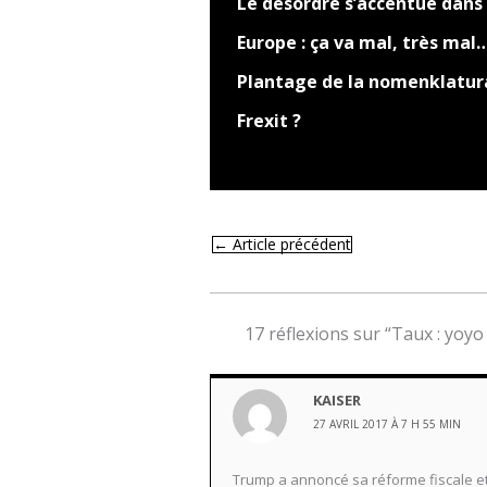
Le désordre s’accentue dans
Europe : ça va mal, très mal
Plantage de la nomenklatur
Frexit ?
←
Article précédent
17 réflexions sur “Taux : yoyo 
KAISER
27 AVRIL 2017 À 7 H 55 MIN
Trump a annoncé sa réforme fiscale et 