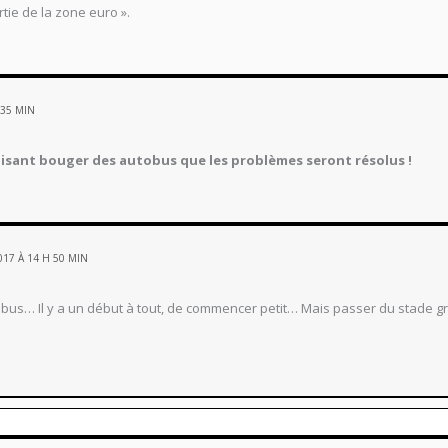
rtie de la zone euro ».
 35 MIN
faisant bouger des autobus que les problèmes seront résolus !
017 À 14 H 50 MIN
obus… Il y a un début à tout, de commencer petit… Mais passer du stade gr