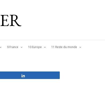
IER
9 France
10 Europe
11 Reste du monde
Partagez