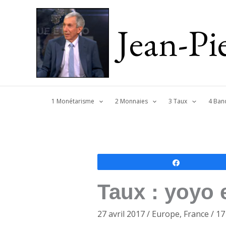
Jean-P
1 Monétarisme
2 Monnaies
3 Taux
4 Ban
Partagez
Taux : yoyo e
27 avril 2017
/
Europe
,
France
/
17