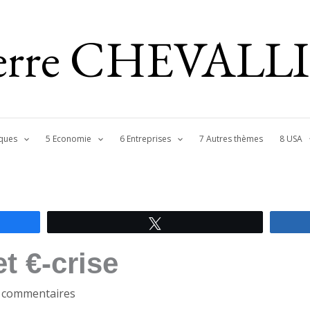
ierre CHEVALL
ques
5 Economie
6 Entreprises
7 Autres thèmes
8 USA
Tweetez
t €-crise
 commentaires