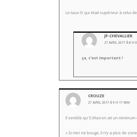
Le taux IS qui était supérieur à celui d
JP-CHEVALLIER
27 AVRIL 2017 À 8 H 
ça, c’est important !
CROUZE
27 AVRIL 2017 À 9 H 17 MIN
Il semble qu’ E.Macron ait un minimum d
« Si rien ne bouge, il n’y a plus de z