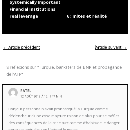
Systemically Important
Financial Institutions
real leverage
€ : mites et réalité
←
Article précédent
Article suivant
→
8 réflexions sur “Turquie, banksters de BNP et propagande
de l’AFP”
RATEL
12 AOÛT 2018 À 12 H 47 MIN
Bonjour.personne n’avait pronostiqué la Turquie comme
déclencheur d’une crise majeure.raison de plus pour se méfier
des conséquences de la crise turc.comme d’habitude le danger
pourrait venir d.’ou on l ‘attend le moins.