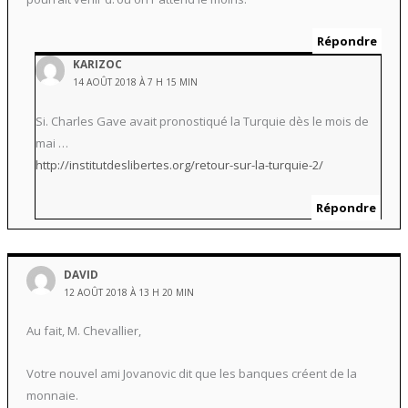
Répondre
KARIZOC
14 AOÛT 2018 À 7 H 15 MIN
Si. Charles Gave avait pronostiqué la Turquie dès le mois de
mai …
http://institutdeslibertes.org/retour-sur-la-turquie-2/
Répondre
DAVID
12 AOÛT 2018 À 13 H 20 MIN
Au fait, M. Chevallier,
Votre nouvel ami Jovanovic dit que les banques créent de la
monnaie.