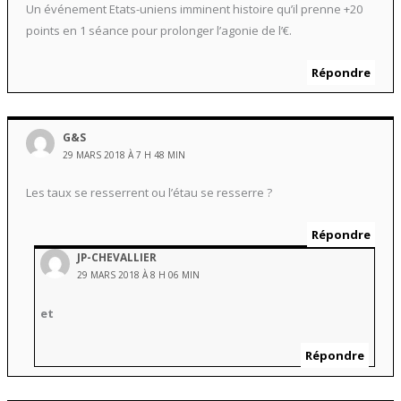
Un événement Etats-uniens imminent histoire qu’il prenne +20
points en 1 séance pour prolonger l’agonie de l’€.
Répondre
G&S
29 MARS 2018 À 7 H 48 MIN
Les taux se resserrent ou l’étau se resserre ?
Répondre
JP-CHEVALLIER
29 MARS 2018 À 8 H 06 MIN
et
Répondre