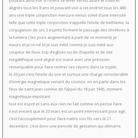
pouvant ainsi voir à l’orient se lever venus avant le soleil et
alignés tous les 8 ans et pouvant voir a cet endroit tous les 480
ans une triple conjonction mercure venus soleil d’une intensité
telle que cette triple conjonction s’appelle l’etoile de bethleme. la
conjugaison de ces 3 esprits forment le passage des ténèbres à
la lumiere ( les jours augmentant à parti de ce moment). je
meurs et je re-né et je suis initié comme je suis initié aux
coupeur de feux. bcp d’eglises ou de chapelle et de site
megalithique sont aligné est ouest avec une précision
remarquable pour faire rentrer ces rayons dans la crypte.
le 20 juin c’est l’etoile du soir et surtout une charge considerable
d’energie magnetique venant du cosmos. on en parle dans les
feux de saint jean comme de l’appel du 18 juin 1945, moment
magnétique impottant.
tout est esprit et sans eux rien ne fait comme on pense faire.
il est evicent que le 20 mars est un point interressant pour agir,
c’est l’accouplement pour faire naitre son fils vers le 21
decembre. c’est donc une periode de gestation qui démarre.