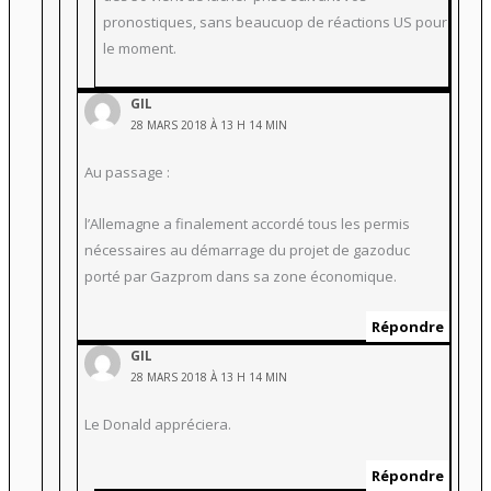
pronostiques, sans beaucuop de réactions US pour
le moment.
GIL
28 MARS 2018 À 13 H 14 MIN
Au passage :
l’Allemagne a finalement accordé tous les permis
nécessaires au démarrage du projet de gazoduc
porté par Gazprom dans sa zone économique.
Répondre
GIL
28 MARS 2018 À 13 H 14 MIN
Le Donald appréciera.
Répondre