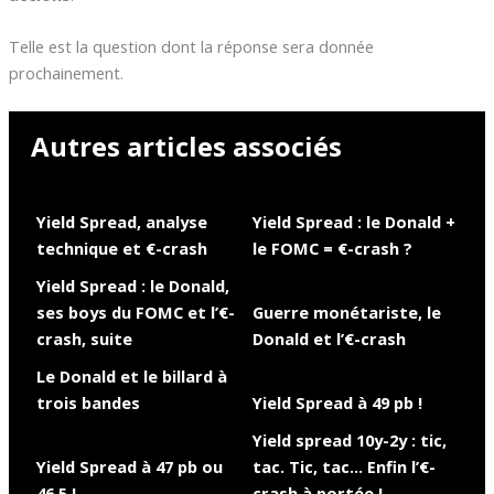
Telle est la question dont la réponse sera donnée
prochainement.
Autres articles associés
Yield Spread, analyse
Yield Spread : le Donald +
technique et €-crash
le FOMC = €-crash ?
Yield Spread : le Donald,
ses boys du FOMC et l’€-
Guerre monétariste, le
crash, suite
Donald et l’€-crash
Le Donald et le billard à
trois bandes
Yield Spread à 49 pb !
Yield spread 10y-2y : tic,
Yield Spread à 47 pb ou
tac. Tic, tac… Enfin l’€-
46,5 !
crash à portée !