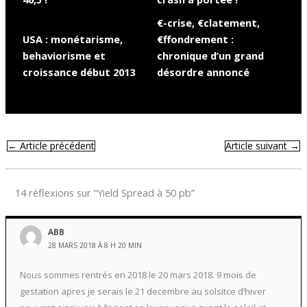
€-crise, €clatement,
USA : monétarisme,
€ffondrement :
behaviorisme et
chronique d’un grand
croissance début 2013
désordre annoncé
←
Article précédent
Article suivant
→
14 réflexions sur “Yield Spread à 50 pb”
ABB
28 MARS 2018 À 8 H 20 MIN
Nous sommes rentrés en 2018 le 20 mars 2018. 9 mois de
gestation apres je serais le 21 decembre au solsitce d’hiver