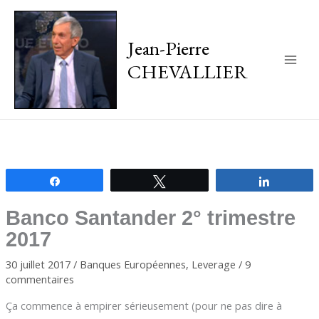
Jean-Pierre
CHEVALLIER
Main
Men
Partagez
Tweetez
Partagez
Banco Santander 2° trimestre
2017
30 juillet 2017
/
Banques Européennes
,
Leverage
/
9
commentaires
Ça commence à empirer sérieusement (pour ne pas dire à