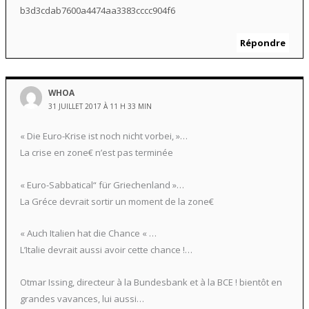
b3d3cdab7600a4474aa3383cccc904f6
Répondre
WHOA
31 JUILLET 2017 À 11 H 33 MIN
« Die Euro-Krise ist noch nicht vorbei, »…
La crise en zone€ n’est pas terminée
« Euro-Sabbatical“ für Griechenland »…
La Gréce devrait sortir un moment de la zone€
« Auch Italien hat die Chance « …
L’Italie devrait aussi avoir cette chance !…
Otmar Issing, directeur à la Bundesbank et à la BCE ! bientôt en
grandes vavances, lui aussi…