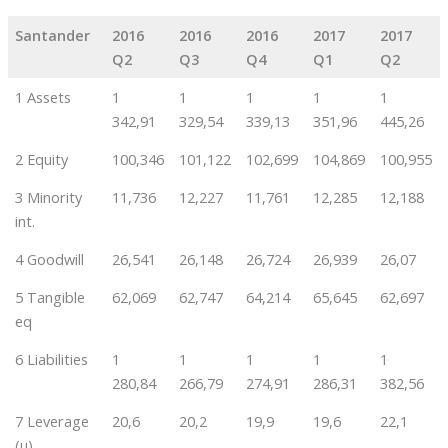
Santander
2016
2016
2016
2017
2017
Q2
Q3
Q4
Q1
Q2
1 Assets
1
1
1
1
1
342,91
329,54
339,13
351,96
445,26
2 Equity
100,346
101,122
102,699
104,869
100,955
3 Minority
11,736
12,227
11,761
12,285
12,188
int.
4 Goodwill
26,541
26,148
26,724
26,939
26,07
5 Tangible
62,069
62,747
64,214
65,645
62,697
eq
6 Liabilities
1
1
1
1
1
280,84
266,79
274,91
286,31
382,56
7 Leverage
20,6
20,2
19,9
19,6
22,1
(µ)