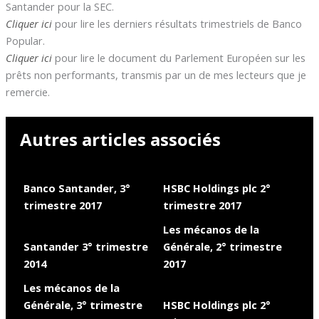
Santander pour la SEC.
Cliquer ici
pour lire les derniers résultats trimestriels de Banco
Popular.
Cliquer ici
pour lire le document du Parlement Européen sur les
prêts non performants, transmis par un de mes lecteurs que je
remercie.
Autres articles associés
Banco Santander, 3°
HSBC Holdings plc 2°
trimestre 2017
trimestre 2017
Les mécanos de la
Santander 3° trimestre
Générale, 2° trimestre
2014
2017
Les mécanos de la
Générale, 3° trimestre
HSBC Holdings plc 2°