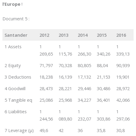
l’Europe
!
Document 5 :
Santander
2012
2013
2014
2015
2016
1 Assets
1
1
1
1
1
269,65
115,76
266,30
340,26
339,13
2 Equity
71,797
70,328
80,805
88,04
90,939
3 Deductions
18,238
16,139
17,132
21,153
19,901
4 Goodwill
28,473
28,221
29,446
30,486
28,972
5 Tangible eq
25,086
25,968
34,227
36,401
42,066
6 Liabilities
1
1
1
1
1
244,56
089,80
232,07
303,86
297,06
7 Leverage (µ)
49,6
42
36
35,8
30,8