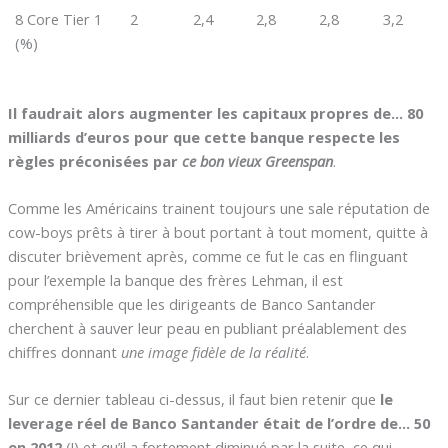
8 Core Tier 1
2
2,4
2,8
2,8
3,2
(%)
Il faudrait alors augmenter les capitaux propres de… 80
milliards d’euros pour que cette banque respecte les
règles préconisées par
ce bon vieux Greenspan
.
Comme les Américains trainent toujours une sale réputation de
cow-boys prêts à tirer à bout portant à tout moment, quitte à
discuter brièvement après, comme ce fut le cas en flinguant
pour l’exemple la banque des frères Lehman, il est
compréhensible que les dirigeants de Banco Santander
cherchent à sauver leur peau en publiant préalablement des
chiffres donnant
une image fidèle de la réalité
.
Sur ce dernier tableau ci-dessus, il faut bien retenir que
le
leverage réel de Banco Santander était de l’ordre de… 50
en 2012
(!) et qu’il a fortement diminué par la suite, ce qui