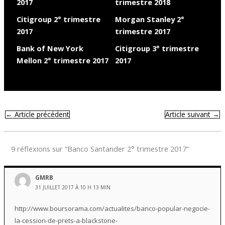
2017
trimestre 2018
Citigroup 2° trimestre
Morgan Stanley 2°
2017
trimestre 2017
Bank of New York
Citigroup 3° trimestre
Mellon 2° trimestre 2017
2017
←
Article précédent
Article suivant
→
9 réflexions sur “Banco Santander 2° trimestre 2017”
GMRB
31 JUILLET 2017 À 10 H 13 MIN
http://www.boursorama.com/actualites/banco-popular-negocie-
la-cession-de-prets-a-blackstone-