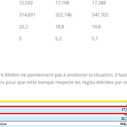
15,592
17,198
17,288
314,691
322,746
341,702
20,2
18,8
19,8
5
5,3
5,1
k Mellon ne parviennent pas à améliorer la situation. Il fau
ars pour que cette banque respecte les règles édictées par
c