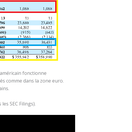
 américain fonctionne
hés comme dans la zone euro.
ains.
les SEC Filings).