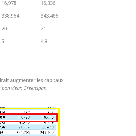
16,978
16,336
338,964
343,486
20
21
5
4,8
drait augmenter les capitaux
e bon vieux Greenspan
.