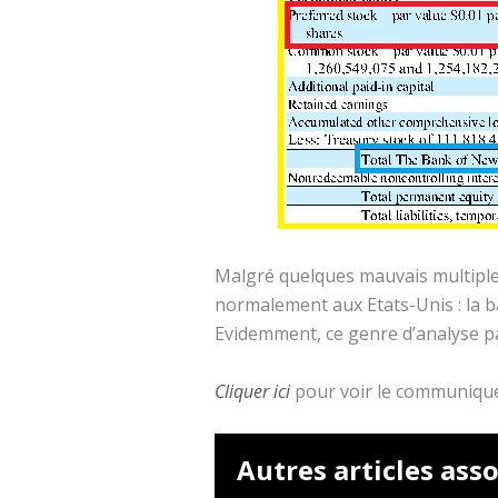
Malgré quelques mauvais multiple
normalement aux Etats-Unis : la b
Evidemment, ce genre d’analyse pa
Cliquer ici
pour voir le communiqué d
Autres articles asso