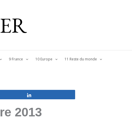
IER
9 France
10 Europe
11 Reste du monde
Partagez
re 2013