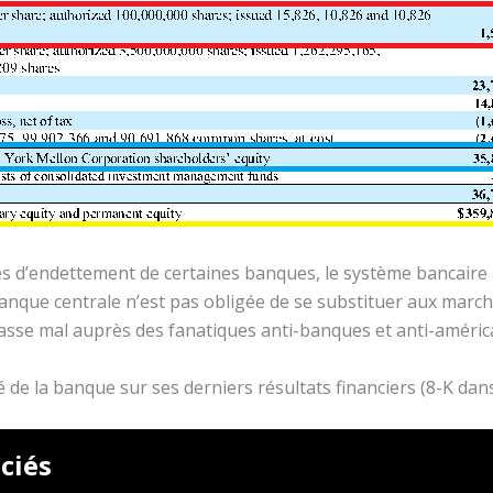
s d’endettement de certaines banques, le système bancaire
anque centrale n’est pas obligée de se substituer aux marc
sse mal auprès des fanatiques anti-banques et anti-améric
e la banque sur ses derniers résultats financiers (8-K dans 
ciés