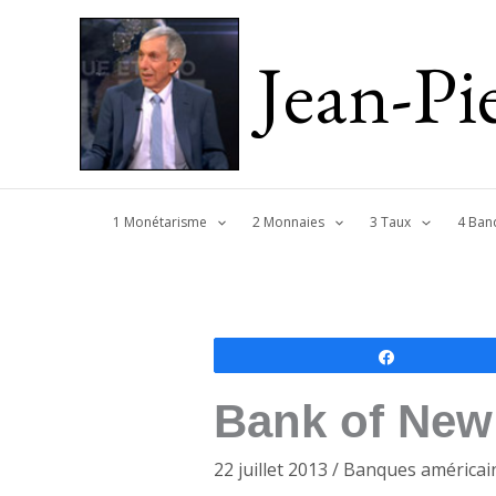
Jean-P
1 Monétarisme
2 Monnaies
3 Taux
4 Ban
Partagez
Bank of New 
22 juillet 2013
/
Banques américai