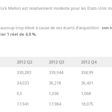
York Mellon est relativement modeste pour les Etats-Unis mai
aucoup trop élevé à cause de ses écarts d’acquisition :
son l
er 1 réel de 4,8 %
,
2012 Q2
2012 Q3
2012 Q4
330,283
339,944
358,99
34,033
36,218
36,431
0,5
1,036
1,068
17,941
17,984
18,075