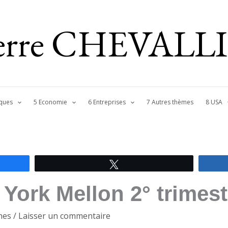
ierre CHEVALL
ques
5 Economie
6 Entreprises
7 Autres thèmes
8 USA
Tweetez
York Mellon 2° trimest
nes
/
Laisser un commentaire