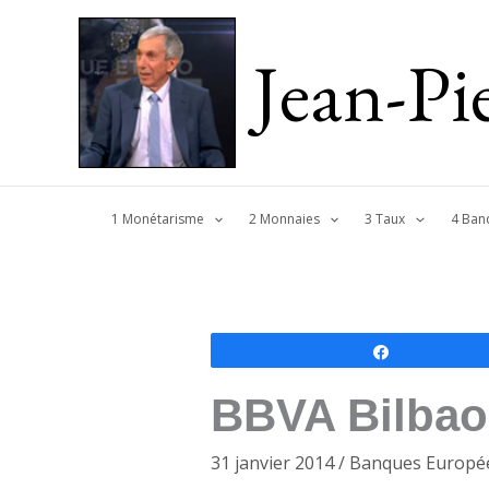
Jean-P
1 Monétarisme
2 Monnaies
3 Taux
4 Ban
Partagez
BBVA Bilbao 
31 janvier 2014
/
Banques Europé