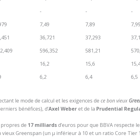
-
-
-
979
7,49
7,89
7,9
,451
36,721
37,293
37,
2,409
596,352
581,21
570
16,2
15,6
15,
9
6,2
6,4
6,5
ctant le mode de calcul et les exigences de
ce bon vieux
Gree
erniers bénéfices), d’
Axel Weber
et de la
Prudential Regul
x propres de
17 milliards
d’euros pour que BBVA respecte les
vieux Greenspan (un µ inférieur à 10 et un ratio Core Tier 1