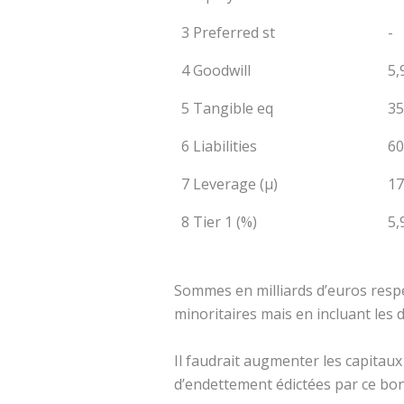
3 Preferred st
-
4 Goodwill
5,
5 Tangible eq
35
6 Liabilities
60
7 Leverage (µ)
17
8 Tier 1 (%)
5,
Sommes en milliards d’euros respe
minoritaires mais en incluant les d
Il faudrait augmenter les capitau
d’endettement édictées par ce bon 