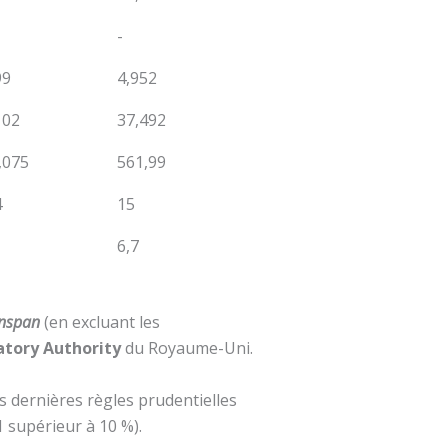
-
99
4,952
102
37,492
,075
561,99
4
15
6,7
nspan
(en excluant les
atory Authority
du Royaume-Uni.
 dernières règles prudentielles
 supérieur à 10 %).