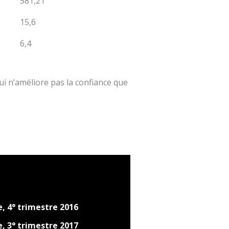
581,21
15,6
6,4
qui n’améliore pas la confiance que
, 4° trimestre 2016
, 3° trimestre 2017