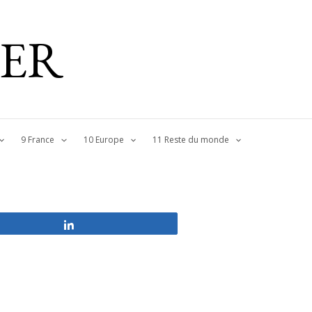
IER
9 France
10 Europe
11 Reste du monde
Partagez