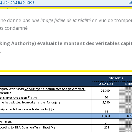
A ne donne pas
une image fidèle de la réalité
en vue de tromper 
as condamné.
king Authority) évaluait le montant des véritables capi
,