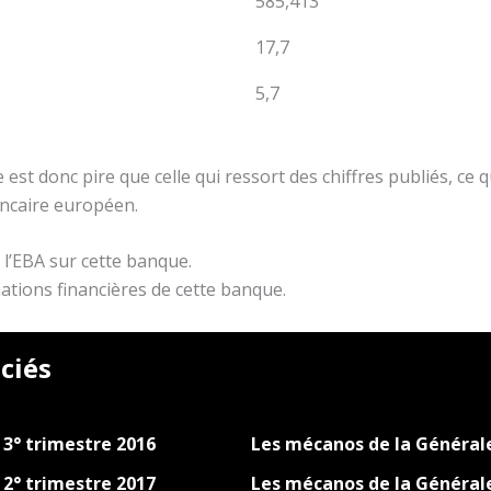
585,413
17,7
5,7
 est donc pire que celle qui ressort des chiffres publiés, ce 
ancaire européen.
 l’EBA sur cette banque.
ations financières de cette banque.
ciés
 3° trimestre 2016
Les mécanos de la Générale
 2° trimestre 2017
Les mécanos de la Générale