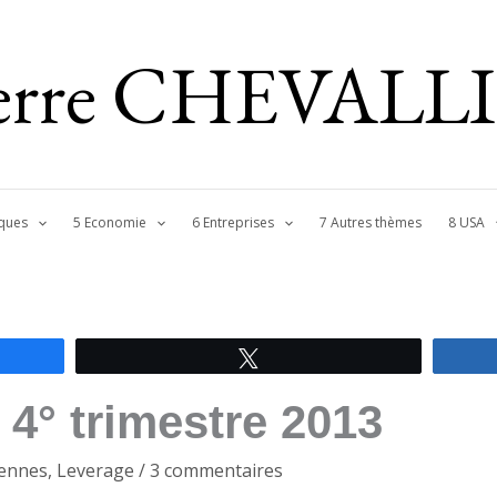
ierre CHEVALL
ques
5 Economie
6 Entreprises
7 Autres thèmes
8 USA
Tweetez
4° trimestre 2013
ennes
,
Leverage
/
3 commentaires