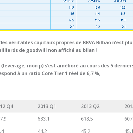
es véritables capitaux propres de BBVA Bilbao n’est plus
milliards de goodwill non affiché au bilan
!
(leverage, mon µ) s’est amélioré au cours des 5 derniers
espond à un ratio Core Tier 1 réel de 6,7 %
,
12 Q4
2013 Q1
2013 Q2
201
7,9
633,1
618,5
607
,4
44,2
45,2
45,