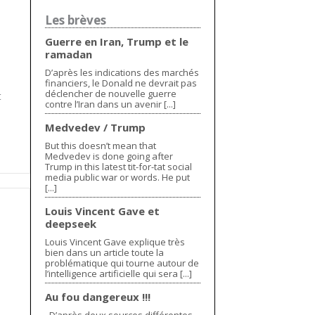
Les brèves
Guerre en Iran, Trump et le
ramadan
D’après les indications des marchés
financiers, le Donald ne devrait pas
déclencher de nouvelle guerre
t
contre l’Iran dans un avenir [...]
Medvedev / Trump
But this doesn’t mean that
Medvedev is done going after
Trump in this latest tit-for-tat social
media public war or words. He put
[...]
Louis Vincent Gave et
deepseek
Louis Vincent Gave explique très
bien dans un article toute la
problématique qui tourne autour de
l’intelligence artificielle qui sera [...]
Au fou dangereux !!!