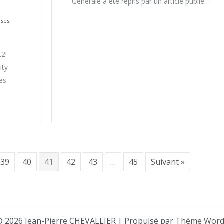
Générale a été repris par un article publié…
ises
,
.2!
ity
es
39
40
41
42
43
…
45
Suivant »
© 2026 Jean-Pierre CHEVALLIER | Propulsé par
Thème WordP