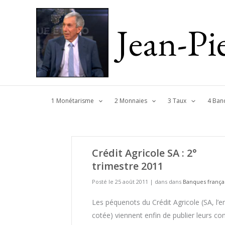
Jean-P
1 Monétarisme
2 Monnaies
3 Taux
4 Ban
Crédit Agricole SA : 2°
trimestre 2011
Posté le 25 août 2011
|
dans dans
Banques frança
Les péquenots du Crédit Agricole (SA, l’en
cotée) viennent enfin de publier leurs c