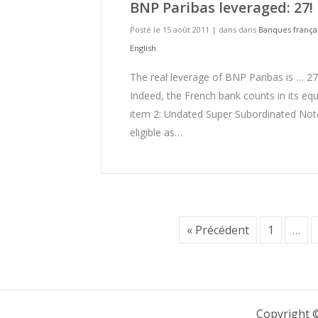
BNP Paribas leveraged: 27!
Posté le 15 août 2011
|
dans dans
Banques frança
English
The real leverage of BNP Paribas is … 27
Indeed, the French bank counts in its equ
item 2: Undated Super Subordinated Not
eligible as…
« Précédent
1
…
Copyright 