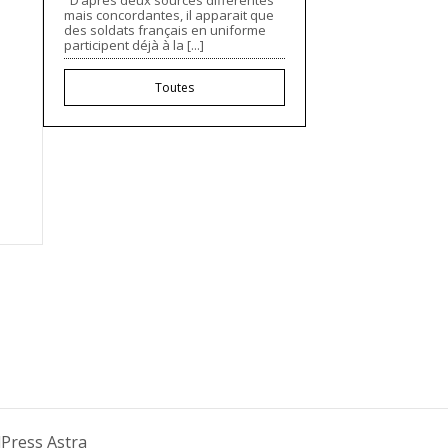
D’après deux sources différentes
mais concordantes, il apparait que
des soldats français en uniforme
participent déjà à la [...]
Toutes
ress Astra