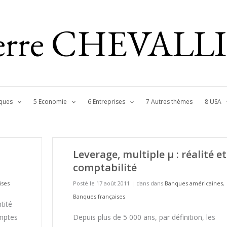
ierre CHEVALL
ques
5 Economie
6 Entreprises
7 Autres thèmes
8 USA
Leverage, multiple µ : réalité et
comptabilité
ises
Posté le 17 août 2011
|
dans dans
Banques américaines
,
Banques françaises
tité
omptes
Depuis plus de 5 000 ans, par définition, les