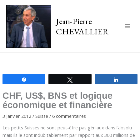
Jean-Pierre
CHEVALLIER
Main
Men
Partagez
Tweetez
Partagez
CHF, US$, BNS et logique
économique et financière
3 janvier 2012
/
Suisse
/
6 commentaires
Les petits Suisses ne sont peut-être pas géniaux dans l’absolu
mais ils le sont indubitablement par rapport aux 300 millions de