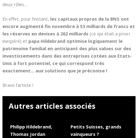
deux rôles…
En effet, pour l’instant,
les capitaux propres de la BNS ont
encore augmenté fin novembre à 53 milliards de francs et
les réserves en devises à 262 milliards
(ce qui était a priori
inespéré) et
papa Hildebrand optimise logiquement le
patrimoine familial en anticipant des plus values sur des
investissements dans des entreprises cotées aux Etats-
Unis à fort potentiel, ce qui correspond très
exactement… aux solutions que je préconise !
Bravo l’artiste !
Autres articles associés
Philipp Hildebrand,
Petits Suisses, grands
Thomas Jordan
vainqueurs ?