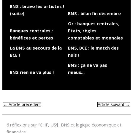
BNS : bravo les artistes !
(suite)
BNS : bilan fin décembre
Or : banques centrales,
Banques centrales :
Etats, règles
bénéfices et pertes
comptables et monnaies
La BNS au secours de la
BNS, BCE : le match des
BCE !
nuls !
BNS : ça ne va pas
BNS rien ne va plus !
mieux…
←
Article précédent
Article suivant
→
6 réflexions sur “CHF, US$, BNS et logique économique et
financière”