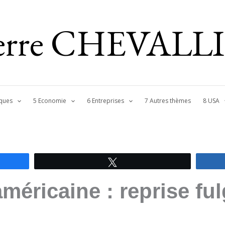
ierre CHEVALL
ques
5 Economie
6 Entreprises
7 Autres thèmes
8 USA
Tweetez
méricaine : reprise fu
!