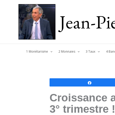
Jean-P
1 Monétarisme
2 Monnaies
3 Taux
4 Ban
Partagez
Croissance a
3° trimestre 