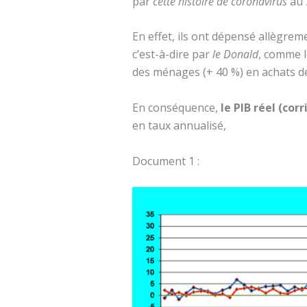
par
cette histoire de coronavirus
au 
En effet, ils ont dépensé allègre
c’est-à-dire par
le Donald
, comme 
des ménages (+ 40 %) en achats de
En conséquence,
le PIB réel (cor
en taux annualisé,
Document 1 :