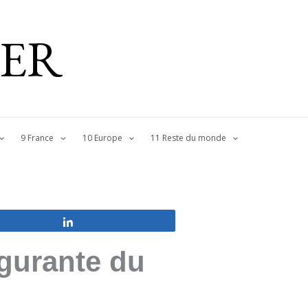
IER
9 France
10 Europe
11 Reste du monde
Partagez
lgurante du