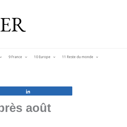
IER
9 France
10 Europe
11 Reste du monde
Partagez
près août