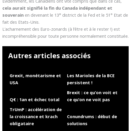
Evidemment, les Canadiens ont vite compris que dans ce cas,
cela aurait signifié la fin du Canada indépendant et
souverain
en devenant le 13° district de la Fed et le 51° Etat de
fait des Etats-Unis.
L’acharnement des Euro-zonards (à l’être et à le rester !) est
incompréhensible pour toute personne normalement constituée.
Autres articles associés
Grexit, monétarisme et
Les Marioles de la BCE
USA
persistent !
Brexit : ce qu’on voit et
Q€ : 1an et échec total
ce qu’on ne voit pas
TrUmP : accélération de
la croissance et krach
Conundrums : début de
obligataire
solutions