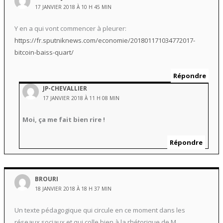
17 JANVIER 2018 À 10 H 45 MIN
Y en a qui vont commencer à pleurer:
https://fr.sputniknews.com/economie/201801171034772017-
bitcoin-baiss-quart/
Répondre
JP-CHEVALLIER
17 JANVIER 2018 À 11 H 08 MIN
Moi, ça me fait bien rire !
Répondre
BROURI
18 JANVIER 2018 À 18 H 37 MIN
Un texte pédagogique qui circule en ce moment dans les
réseaux sociaux et qui colle bien à la rhétorique de M.