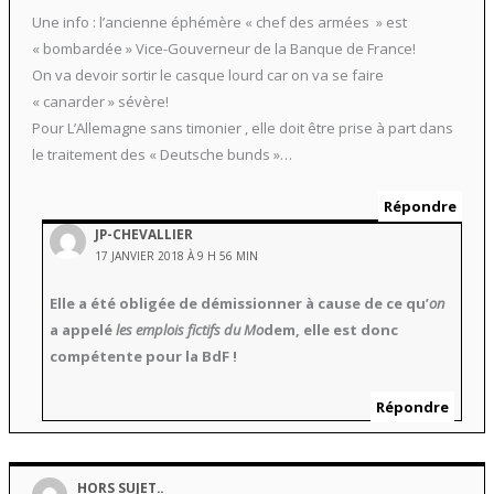
Une info : l’ancienne éphémère « chef des armées » est
« bombardée » Vice-Gouverneur de la Banque de France!
On va devoir sortir le casque lourd car on va se faire
« canarder » sévère!
Pour L’Allemagne sans timonier , elle doit être prise à part dans
le traitement des « Deutsche bunds »…
Répondre
JP-CHEVALLIER
17 JANVIER 2018 À 9 H 56 MIN
Elle a été obligée de démissionner à cause de ce qu’
on
a appelé
les emplois fictifs du Mo
dem, elle est donc
compétente pour la BdF !
Répondre
HORS SUJET..