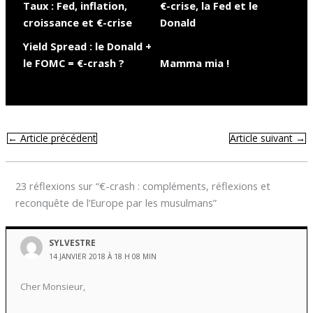
Taux : Fed, inflation,
€-crise, la Fed et le
croissance et €-crise
Donald
Yield Spread : le Donald +
le FOMC = €-crash ?
Mamma mia !
←
Article précédent
Article suivant
→
23 réflexions sur “€-crash : compléments, réflexions et
reconquête de l’Europe par les musulmans”
SYLVESTRE
14 JANVIER 2018 À 18 H 08 MIN
Cher Monsieur,