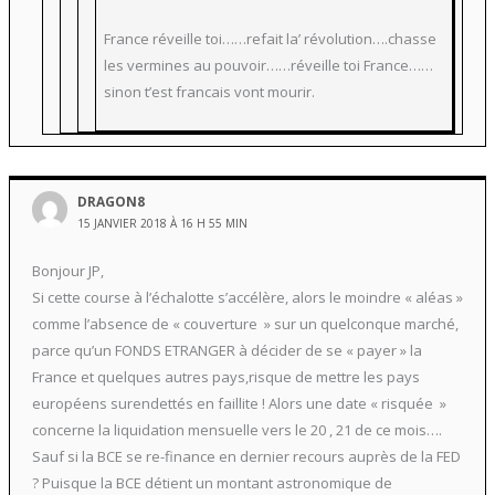
France réveille toi……refait la’ révolution….chasse
les vermines au pouvoir……réveille toi France……
sinon t’est francais vont mourir.
DRAGON8
15 JANVIER 2018 À 16 H 55 MIN
Bonjour JP,
Si cette course à l’échalotte s’accélère, alors le moindre « aléas »
comme l’absence de « couverture » sur un quelconque marché,
parce qu’un FONDS ETRANGER à décider de se « payer » la
France et quelques autres pays,risque de mettre les pays
européens surendettés en faillite ! Alors une date « risquée »
concerne la liquidation mensuelle vers le 20 , 21 de ce mois….
Sauf si la BCE se re-finance en dernier recours auprès de la FED
? Puisque la BCE détient un montant astronomique de