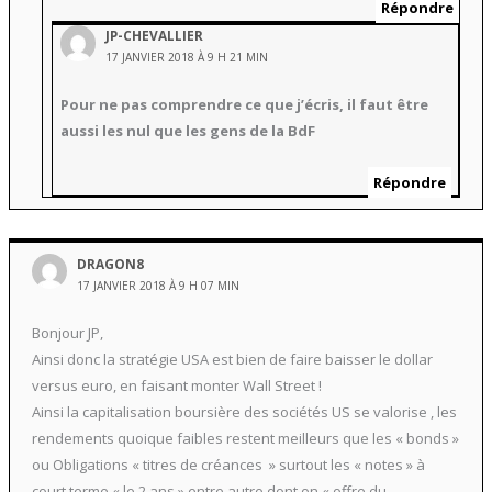
Répondre
JP-CHEVALLIER
17 JANVIER 2018 À 9 H 21 MIN
Pour ne pas comprendre ce que j’écris, il faut être
aussi les nul que les gens de la BdF
Répondre
DRAGON8
17 JANVIER 2018 À 9 H 07 MIN
Bonjour JP,
Ainsi donc la stratégie USA est bien de faire baisser le dollar
versus euro, en faisant monter Wall Street !
Ainsi la capitalisation boursière des sociétés US se valorise , les
rendements quoique faibles restent meilleurs que les « bonds »
ou Obligations « titres de créances » surtout les « notes » à
court terme « le 2 ans » entre autre dont on « offre du