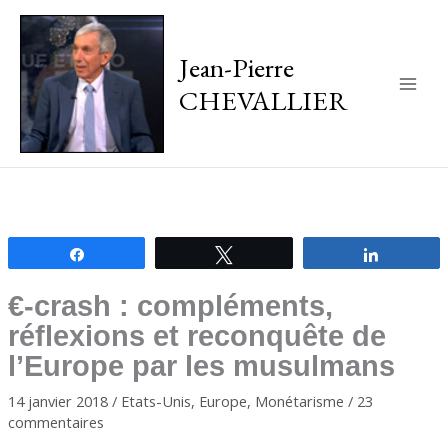
Jean-Pierre
CHEVALLIER
Main
Men
Partagez
Tweetez
Partagez
€-crash : compléments,
réflexions et reconquête de
l’Europe par les musulmans
14 janvier 2018
/
Etats-Unis
,
Europe
,
Monétarisme
/
23
commentaires