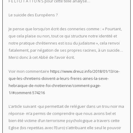
F E L I CI T A T I O N S pour cette telle analyse…
Le suicide des Européens ?
Je pense que lorsqu’on écrit des conneries comme : « Pourtant,
que cela plaise ou non, tout ce qui structure notre identité et
notre pratique chrétiennes est issu du judaïsme », cela renvoi
fatalement, par négation de ses propres racines, à un suicide…
Merci donc à cet Abbé de l’avoir écrit.
Voir mon commentaire
https://www.dreuz.info/2018/01/13/ce-
que-les-chretiens-doivent-a-leurs-freres-aines-la-seve-
hebraique-de-notre-foi-chretienne/comment-page-
1/#comment-574216
L’article suivant -qui permettait de reléguer dans un trou noir ma
réponse- m’a permis de comprendre que nous avons bel et
bien été victime d’un terrorisme psychologique a travers cette
Eglise (bis repetitas avec l’Euro) s’attribuant elle seul le pouvoir