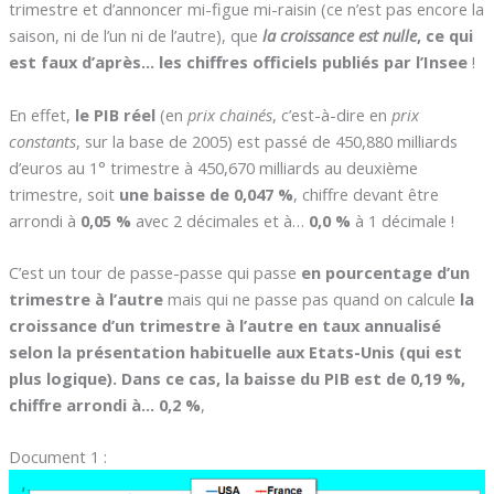
trimestre et d’annoncer mi-figue mi-raisin (ce n’est pas encore la
saison, ni de l’un ni de l’autre), que
la croissance est nulle
, ce qui
est faux d’après… les chiffres officiels publiés par l’Insee
!
En effet,
le PIB réel
(en
prix chainés
, c’est-à-dire en
prix
constants
, sur la base de 2005) est passé de 450,880 milliards
d’euros au 1° trimestre à 450,670 milliards au deuxième
trimestre, soit
une baisse de 0,047 %
, chiffre devant être
arrondi à
0,05 %
avec 2 décimales et à…
0,0 %
à 1 décimale !
C’est un tour de passe-passe qui passe
en pourcentage d’un
trimestre à l’autre
mais qui ne passe pas quand on calcule
la
croissance d’un trimestre à l’autre en taux annualisé
selon la présentation habituelle aux Etats-Unis (qui est
plus logique). Dans ce cas, la baisse du PIB est de 0,19 %,
chiffre arrondi à… 0,2 %
,
Document 1 :