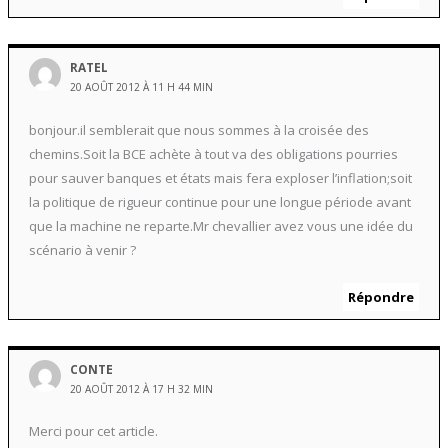
RATEL
20 AOÛT 2012 À 11 H 44 MIN
bonjour.il semblerait que nous sommes à la croisée des
chemins.Soit la BCE achète à tout va des obligations pourries
pour sauver banques et états mais fera exploser l’inflation;soit
la politique de rigueur continue pour une longue période avant
que la machine ne reparte.Mr chevallier avez vous une idée du
scénario à venir ?
Répondre
CONTE
20 AOÛT 2012 À 17 H 32 MIN
Merci pour cet article.