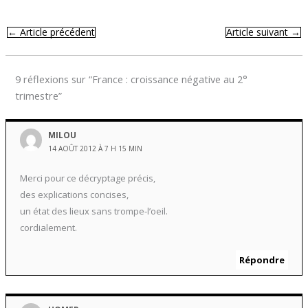
←
Article précédent
Article suivant
→
9 réflexions sur “France : croissance négative au 2°
trimestre”
MILOU
14 AOÛT 2012 À 7 H 15 MIN
Merci pour ce décryptage précis,
des explications concises,
un état des lieux sans trompe-l’oeil.
cordialement.
Répondre