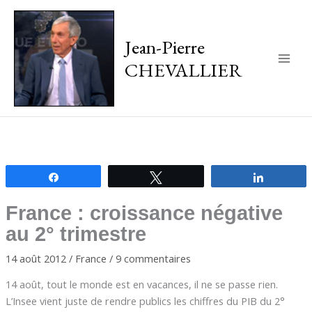
Jean-Pierre
CHEVALLIER
Main
Men
Partagez
Tweetez
Partagez
France : croissance négative
au 2° trimestre
14 août 2012
/
France
/
9 commentaires
14 août, tout le monde est en vacances, il ne se passe rien.
L’Insee vient juste de rendre publics les chiffres du PIB du 2°