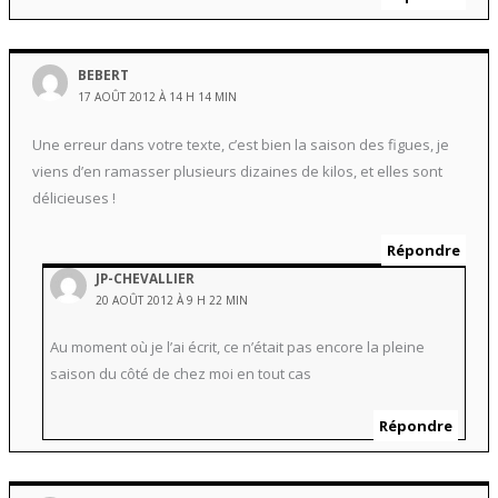
BEBERT
17 AOÛT 2012 À 14 H 14 MIN
Une erreur dans votre texte, c’est bien la saison des figues, je
viens d’en ramasser plusieurs dizaines de kilos, et elles sont
délicieuses !
Répondre
JP-CHEVALLIER
20 AOÛT 2012 À 9 H 22 MIN
Au moment où je l’ai écrit, ce n’était pas encore la pleine
saison du côté de chez moi en tout cas
Répondre