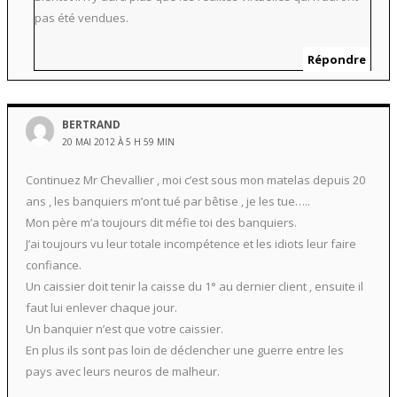
pas été vendues.
Répondre
BERTRAND
20 MAI 2012 À 5 H 59 MIN
Continuez Mr Chevallier , moi c’est sous mon matelas depuis 20
ans , les banquiers m’ont tué par bêtise , je les tue…..
Mon père m’a toujours dit méfie toi des banquiers.
J’ai toujours vu leur totale incompétence et les idiots leur faire
confiance.
Un caissier doit tenir la caisse du 1° au dernier client , ensuite il
faut lui enlever chaque jour.
Un banquier n’est que votre caissier.
En plus ils sont pas loin de déclencher une guerre entre les
pays avec leurs neuros de malheur.