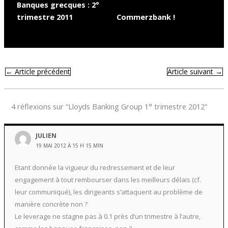
Banques grecques : 2°
trimestre 2011
Commerzbank !
←
Article précédent
Article suivant
→
4 réflexions sur “Lloyds Banking Group 1° trimestre 2012”
JULIEN
19 MAI 2012 À 15 H 15 MIN
Etant donnée la vigueur du redressement et de leur
engagement à tout rembourser dans les meilleurs délais (cf.
leur communiqué), les dirigeants s’attaquent au problème de
manière concrète non ?
Le leverage ne stagne pas à 0.1 près d’un trimestre à l’autre,