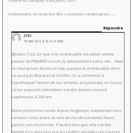
comme les banques françaises, non ?
Evidemment, on reste loin des « cousines » américaines…….
Répondre
JOEL
19 MAI 2012 À 16 H 41 MIN
@Julien: C’est sûr que si le contribuable est utilisé comme
payeur de PREMIER ressort, le
redressement
va plus vite… Mais
ce n’est qu’une illusion en fait, puisque le contribuable-citron
ne peut pas être pressé à l’infini. On a commencé à
hypothéquer l’avenir de nos enfants, en particulier en Suisse
où les emprunts immobiliers ont des durées souvent
supérieures à 100 ans.
Notre présent est vendu depuis longtemps, maintenant nous
vendons notre avenir et celui de nos descendants futurs,
parfois non encore nés. Il faudra bien que cela s’arrête…
Bientôt il n’y aura plus que les réalités virtuelles qui n’auront