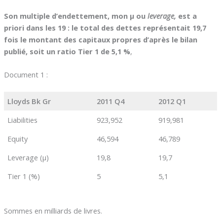
Son multiple d’endettement, mon µ ou
leverage,
est a
priori dans les 19 : le total des dettes représentait 19,7
fois le montant des capitaux propres d’après le bilan
publié, soit un ratio Tier 1 de 5,1 %
,
Document 1 :
Lloyds Bk Gr
2011 Q4
2012 Q1
Liabilities
923,952
919,981
Equity
46,594
46,789
Leverage (µ)
19,8
19,7
Tier 1 (%)
5
5,1
Sommes en milliards de livres.