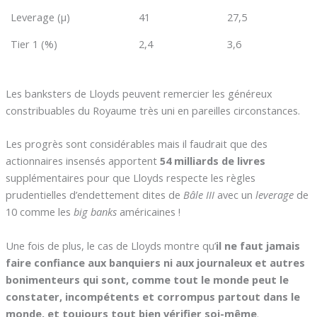
Leverage (µ)
41
27,5
Tier 1 (%)
2,4
3,6
Les banksters de Lloyds peuvent remercier les généreux
constribuables du Royaume très uni en pareilles circonstances.
Les progrès sont considérables mais il faudrait que des
actionnaires insensés apportent
54 milliards de livres
supplémentaires pour que Lloyds respecte les règles
prudentielles d’endettement dites de
Bâle III
avec un
leverage
de
10 comme les
big banks
américaines !
Une fois de plus, le cas de Lloyds montre qu’
il ne faut jamais
faire confiance aux banquiers ni aux journaleux et autres
bonimenteurs qui sont, comme tout le monde peut le
constater, incompétents et corrompus partout dans le
monde, et toujours tout bien vérifier soi-même
.