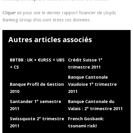
Cliquer ici
pour voir le dernier rapport financier de Lloyds
Banking Group d’où sont tirées ces données.
Autres articles associés
BBTBB : UK + €URSS + UBS
Crédit Suisse 1°
+ CS
trimestre 2011
Banque Cantonale
Banque Profil de Gestion
Vaudoise 1° trimestre
2010
2011
Santander 1° semestre
Banque Cantonale du
2011
Valais : 2° trimestre 2011
Swissquote 2° trimestre
French Gosbank:
2011
tsunami risk!