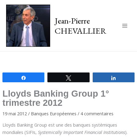
Jean-Pierre
CHEVALLIER
Main
Men
Partagez
Tweetez
Partagez
Lloyds Banking Group 1°
trimestre 2012
19 mai 2012
/
Banques Européennes
/
4 commentaires
Lloyds Banking Group est une des banques systémiques
mondiales (SIFIs,
Systemically Important Financial Institutions
).