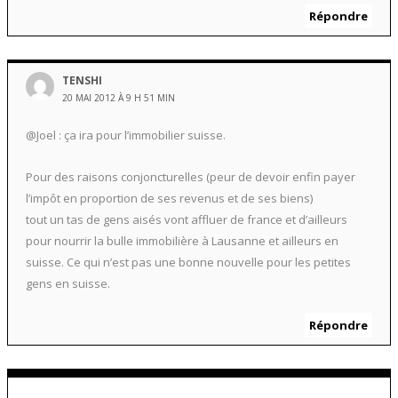
Répondre
TENSHI
20 MAI 2012 À 9 H 51 MIN
@Joel : ça ira pour l’immobilier suisse.
Pour des raisons conjoncturelles (peur de devoir enfin payer
l’impôt en proportion de ses revenus et de ses biens)
tout un tas de gens aisés vont affluer de france et d’ailleurs
pour nourrir la bulle immobilière à Lausanne et ailleurs en
suisse. Ce qui n’est pas une bonne nouvelle pour les petites
gens en suisse.
Répondre