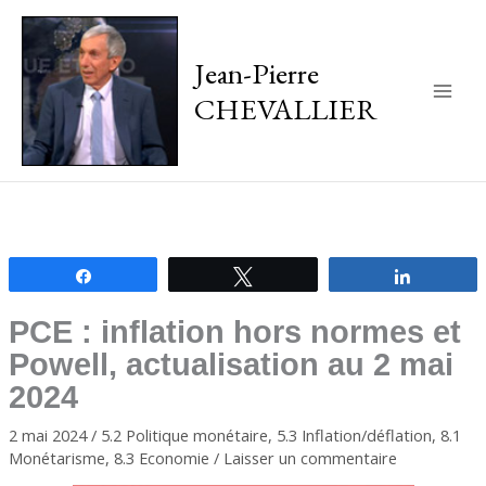
Jean-Pierre
CHEVALLIER
Main
Men
Partagez
Tweetez
Partagez
PCE : inflation hors normes et
Powell, actualisation au 2 mai
2024
2 mai 2024
/
5.2 Politique monétaire
,
5.3 Inflation/déflation
,
8.1
Monétarisme
,
8.3 Economie
/
Laisser un commentaire