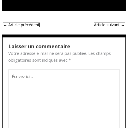
←
Article précédent
Article suivant
→
Laisser un commentaire
Votre adresse e-mail ne sera pas publiée.
Les champs
obligatoires sont indiqués avec
*
Écrivez
ici…