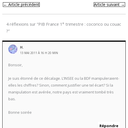
←
Article précédent
Article suivant
→
4 réflexions sur “PIB France 1° trimestre : cocorico ou couac
?”
H.
13 MAI 2011 À 16 H 20 MIN
Bonsoir,
Je suis étonné de ce décalage. L’INSEE ou la BDF manipuleraient-
elles les chiffres? Sinon, comment justifier une tel écart? Si la
manipulation est avérée, notre pays est vraiment tombé très
bas.
Bonne soirée
Répondre