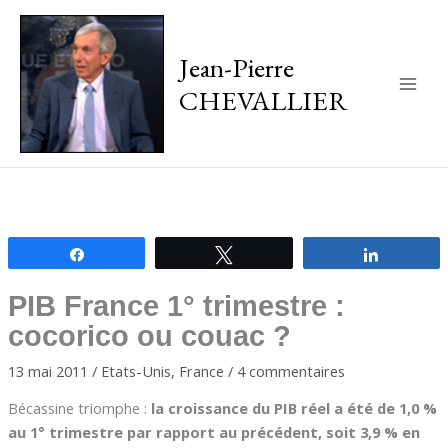
Jean-Pierre
CHEVALLIER
Main
Men
Partagez
Tweetez
Partagez
PIB France 1° trimestre :
cocorico ou couac ?
13 mai 2011
/
Etats-Unis
,
France
/
4 commentaires
Bécassine triomphe :
la croissance du PIB réel a été de 1,0 %
au 1° trimestre par rapport au précédent, soit 3,9 % en