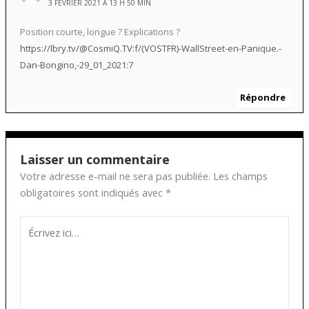
3 FÉVRIER 2021 À 13 H 50 MIN
Position courte, longue ? Explications ?
https://lbry.tv/@CosmiQ.TV:f/(VOSTFR)-WallStreet-en-Panique.-
Dan-Bongino,-29_01_2021:7
Répondre
Laisser un commentaire
Votre adresse e-mail ne sera pas publiée.
Les champs
obligatoires sont indiqués avec
*
Écrivez
ici…