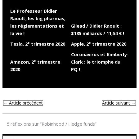
Le Professeur Didier
Raoult, les big pharmas,
les réglementations et
Gilead / Didier Raoult :
la vie !
$135 milliards / 11,54 € !
Tesla, 2° trimestre 2020
Apple, 2° trimestre 2020
Coronavirus et Kimberly-
Amazon, 2° trimestre
Clark : le triomphe du
2020
PQ !
←
Article précédent
Article suivant
→
5 réflexions sur “Robinhood / Hedge funds”