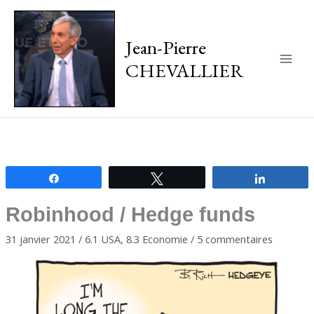
Jean-Pierre
CHEVALLIER
Main
Men
Partagez
Tweetez
Partagez
Robinhood / Hedge funds
31 janvier 2021
/
6.1 USA
,
8.3 Economie
/
5 commentaires