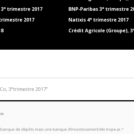
 3° trimestre 2017
BNP-Paribas 3° trimestre 2
 trimestre 2017
Natixis 4° trimestre 2017
18
Crédit Agricole (Groupe), 3
 Co, 3°trimestre 2017”
MIN
ne banque de dépôts mais une banque d’investissement.Me trope-je ?