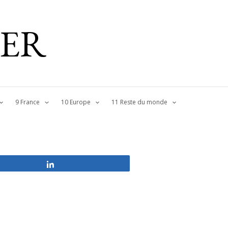
IER
9 France
10 Europe
11 Reste du monde
Partagez