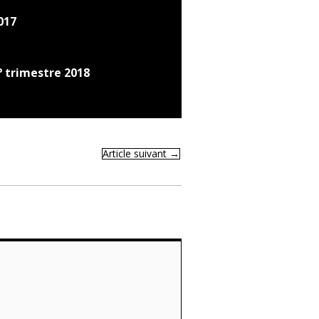
017
° trimestre 2018
Article suivant
→