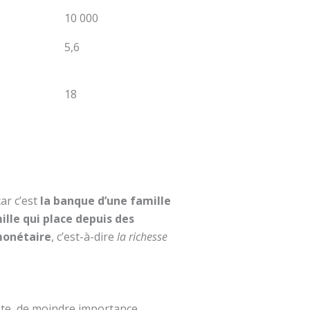
10 000
5,6
18
ar c’est
la banque d’une famille
ille qui place depuis des
 monétaire
, c’est-à-dire
la richesse
nte, de moindre importance.