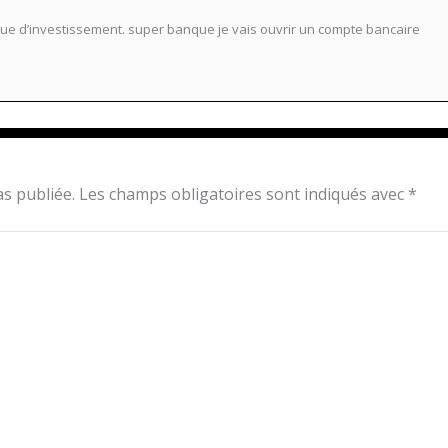
 d’investissement. super banque je vais ouvrir un compte bancaire
s publiée.
Les champs obligatoires sont indiqués avec
*