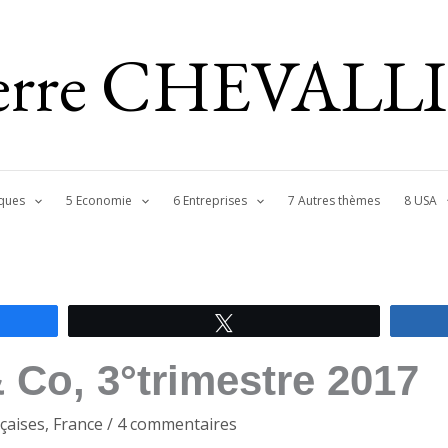
ierre CHEVALL
ques
5 Economie
6 Entreprises
7 Autres thèmes
8 USA
Tweetez
 Co, 3°trimestre 2017
çaises
,
France
/
4 commentaires