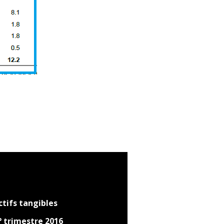
tifs tangibles
° trimestre 2016