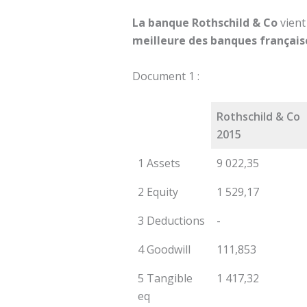
La banque Rothschild & Co
vient
meilleure des banques française
Document 1 :
Rothschild & Co
2015
1 Assets
9 022,35
2 Equity
1 529,17
3 Deductions
-
4 Goodwill
111,853
5 Tangible
1 417,32
eq