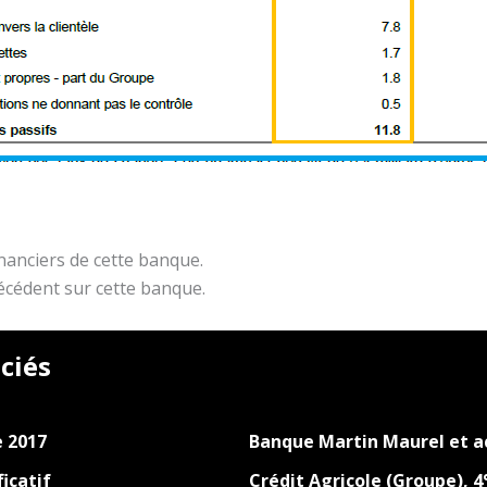
inanciers de cette banque.
écédent sur cette banque.
ciés
e 2017
Banque Martin Maurel et ac
icatif
Crédit Agricole (Groupe), 4