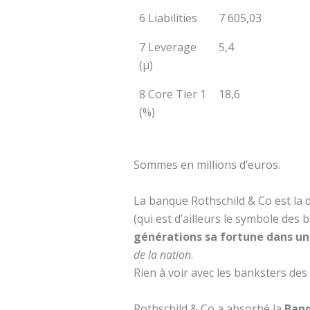
6 Liabilities
7 605,03
7 Leverage
5,4
(µ)
8 Core Tier 1
18,6
(%)
Sommes en millions d’euros.
La banque Rothschild & Co est la 
(qui est d’ailleurs le symbole des 
générations sa fortune dans u
de la nation
.
Rien à voir avec les banksters de
Rothschild & Co a absorbé la
Ban