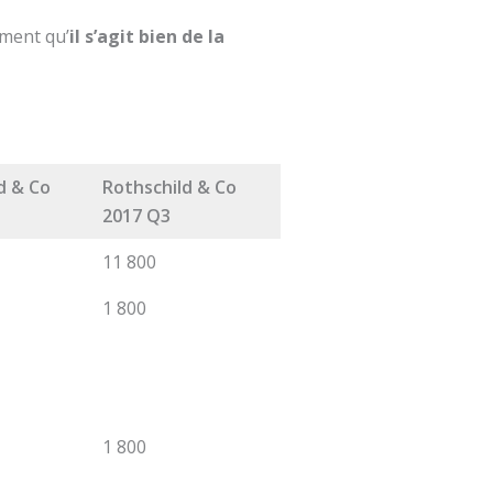
rment qu’
il s’agit bien de la
d & Co
Rothschild & Co
2017 Q3
11 800
1 800
1 800