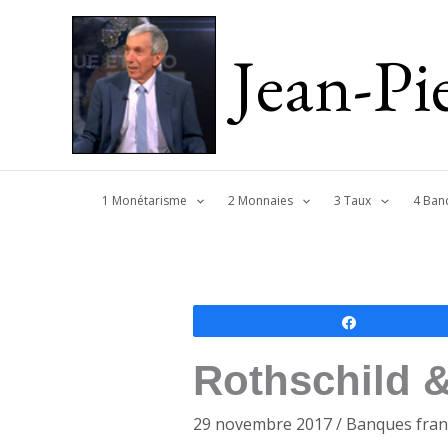
Jean-P
1 Monétarisme
2 Monnaies
3 Taux
4 Ban
Partagez
Rothschild &
29 novembre 2017
/
Banques fran