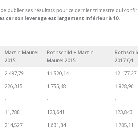
 de publier ses résultats pour ce dernier trimestre qui confi
s car son leverage est largement inférieur à 10
,
Martin Maurel
Rothschild + Martin
Rothschil
2015
Maurel 2015
2017 Q1
2 497,79
11 520,14
12 177,27
226,315
1 755,48
1 828,96
-
-
-
11,788
123,641
123,843
214,527
1 631,84
1 705,11