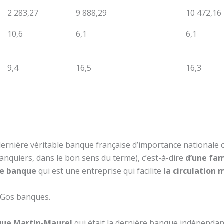
2 283,27
9 888,29
10 472,16
10,6
6,1
6,1
9,4
16,5
16,3
dernière véritable banque française d’importance nationale c
banquiers, dans le bon sens du terme), c’est-à-dire
d’une fam
ne banque
qui est une entreprise qui facilite
la circulation
s Gos banques.
que Martin-Maurel
qui était la dernière banque indépenda