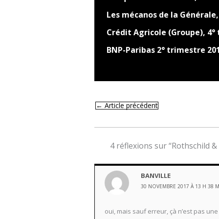
Les mécanos de la Générale,
Crédit Agricole (Groupe), 4°
BNP-Paribas 2° trimestre 20
←
Article précédent
4 réflexions sur “Rothschild &
BANVILLE
30 NOVEMBRE 2017 À 13 H 38 
oui, mais sauf erreur, çà n’est pas u