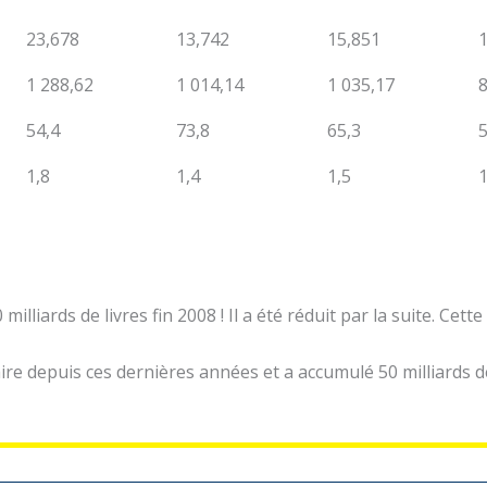
23,678
13,742
15,851
1 288,62
1 014,14
1 035,17
54,4
73,8
65,3
5
1,8
1,4
1,5
1
milliards de livres fin 2008 ! Il a été réduit par la suite. Ce
aire depuis ces dernières années et a accumulé 50 milliards de