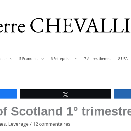
ierre CHEVALL
ques
5 Economie
6 Entreprises
7 Autres thèmes
8 USA
Tweetez
f Scotland 1° trimestr
nes
,
Leverage
/
12 commentaires