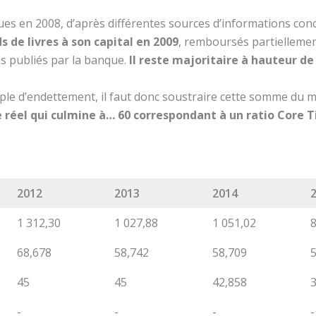
ques en 2008, d’après différentes sources d’informations co
ds
de livres à son capital en 2009
, remboursés partiellement
s publiés par la banque.
Il reste majoritaire à hauteur de
iple d’endettement, il faut donc soustraire cette somme du
 réel qui culmine à… 60 correspondant à un ratio Core Ti
2012
2013
2014
1 312,30
1 027,88
1 051,02
68,678
58,742
58,709
45
45
42,858
-
-
-
-