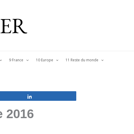
IER
9 France
10 Europe
11 Reste du monde
Partagez
e 2016