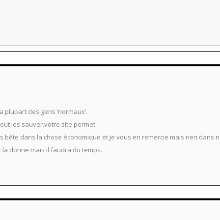
a plupart des gens ‘normaux’.
peut les sauver.votre site permet
s bête dans la chose économique et je vous en remercie mais rien dans n
 la donne mais il faudra du temps.