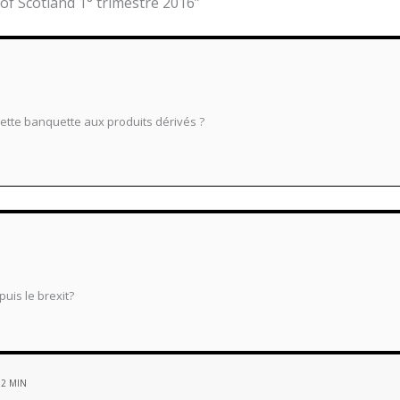
 of Scotland 1° trimestre 2016”
 cette banquette aux produits dérivés ?
uis le brexit?
12 MIN