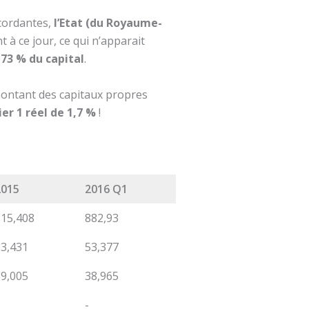
ncordantes,
l’Etat (du Royaume-
 à ce jour, ce qui n’apparait
73 %
du capital
.
 montant des capitaux propres
er 1 réel de 1,7 %
!
2015
2016 Q1
815,408
882,93
53,431
53,377
39,005
38,965
-