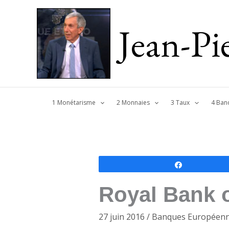
Jean-P
1 Monétarisme
2 Monnaies
3 Taux
4 Ban
Partagez
Royal Bank o
27 juin 2016
/
Banques Européen