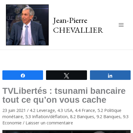
Jean-Pierre
CHEVALLIER
Main
Men
Partagez
Tweetez
Partagez
TVLibertés : tsunami bancaire
tout ce qu’on vous cache
23 juin 2021
/
4.2 Leverage
,
4.3 USA
,
4.4 France
,
5.2 Politique
monétaire
,
5.3 Inflation/déflation
,
8.2 Banques
,
9.2 Banques
,
9.3
Economie
/
Laisser un commentaire