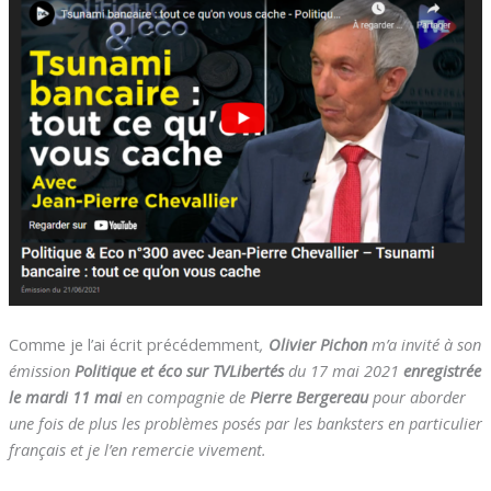
Comme je l’ai écrit précédemment
,
Olivier Pichon
m’a invité à son
émission
Politique et éco sur TVLibertés
du 17 mai 2021
enregistrée
le mardi 11 mai
en compagnie de
Pierre Bergereau
pour aborder
une fois de plus les problèmes posés par les banksters en particulier
français et je l’en remercie vivement.