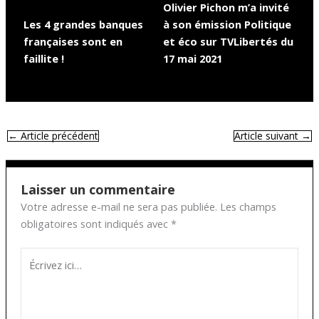
Olivier Pichon m’a invité
Les 4 grandes banques
à son émission Politique
françaises sont en
et éco sur TVLibertés du
faillite !
17 mai 2021
←
Article précédent
Article suivant
→
Laisser un commentaire
Votre adresse e-mail ne sera pas publiée.
Les champs
obligatoires sont indiqués avec
*
Écrivez
ici…