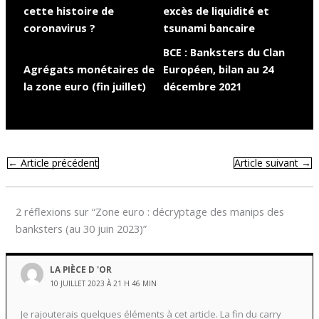
cette histoire de
excès de liquidité et
coronavirus ?
tsunami bancaire
BCE : Banksters du Clan
Agrégats monétaires de
Européen, bilan au 24
la zone euro (fin juillet)
décembre 2021
←
Article précédent
Article suivant
→
2 réflexions sur “Zone euro : décryptage des manips des
banksters (au 30 juin 2023)”
LA PIÈCE D 'OR
10 JUILLET 2023 À 21 H 46 MIN
Je rajouterais quelques éléments à cet article. La fin du carry