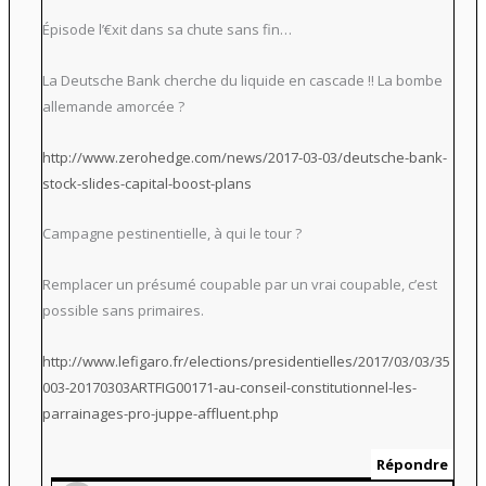
Épisode l’€xit dans sa chute sans fin…
La Deutsche Bank cherche du liquide en cascade !! La bombe
allemande amorcée ?
http://www.zerohedge.com/news/2017-03-03/deutsche-bank-
stock-slides-capital-boost-plans
Campagne pestinentielle, à qui le tour ?
Remplacer un présumé coupable par un vrai coupable, c’est
possible sans primaires.
http://www.lefigaro.fr/elections/presidentielles/2017/03/03/35
003-20170303ARTFIG00171-au-conseil-constitutionnel-les-
parrainages-pro-juppe-affluent.php
Répondre