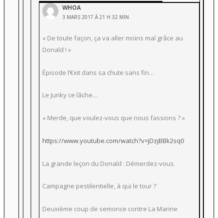
WHOA
3 MARS 2017 À 21 H 32 MIN
« De toute façon, ça va aller moins mal grâce au
Donald ! »
Épisode l’€xit dans sa chute sans fin…
Le Junky ce lâche…
« Merde, que voulez-vous que nous fassions ? »
https://www.youtube.com/watch?v=jDzjBBk2sq0
La grande leçon du Donald : Démerdez-vous.
Campagne pestilentielle, à qui le tour ?
Deuxième coup de semonce contre La Marine