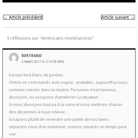
←
Article précédent
Article suivant
→
5 réflexions sur “Américains monétaristes”
BERTRAND
3 MARS 2017 À 12 H 09 MIN
Europe livre blanc de Juncker.
Chérie on s’est mariés avec espoir , endettés , aujourd’hui nous
sommes coincés dans la misère. Personne n’est heureux ,
divorçons, ou essayons d’ameliorer La situation.
Si nous divorçons tout ira à la ruine et nous mettrons chacun
des décennies à nous relever.
Essayons plutôt de revendre une partie de nos biens ,
séparons nous d’un maximum, restons séparés un temps pour
voir.