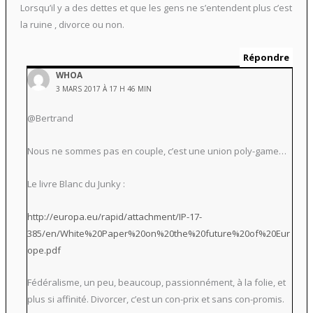
Lorsqu’il y a des dettes et que les gens ne s’entendent plus c’est
la ruine , divorce ou non.
Répondre
WHOA
3 MARS 2017 À 17 H 46 MIN
@Bertrand
Nous ne sommes pas en couple, c’est une union poly-game…
Le livre Blanc du Junky :
http://europa.eu/rapid/attachment/IP-17-
385/en/White%20Paper%20on%20the%20future%20of%20Eur
ope.pdf
Fédéralisme, un peu, beaucoup, passionnément, à la folie, et
plus si affinité. Divorcer, c’est un con-prix et sans con-promis.