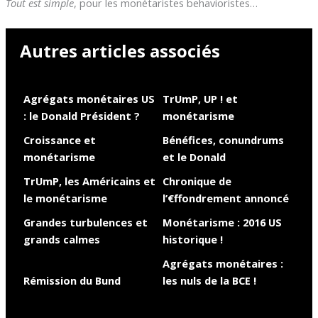
Tout est simple
, pour les monétaristes behavioristes…
Autres articles associés
Agrégats monétaires US
TrUmP, UP ! et
: le Donald Président ?
monétarisme
Croissance et
Bénéfices, conundrums
monétarisme
et le Donald
TrUmP, les Américains et
Chronique de
le monétarisme
l’€ffondrement annoncé
Grandes turbulences et
Monétarisme : 2016 US
grands calmes
historique !
Agrégats monétaires :
Rémission du Bund
les nuls de la BCE !