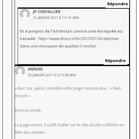
Répondre
JP-CHEVALLIER
31 JANVIER 2017 À 7 H 47 MIN
Et à propos de l’attentat contre une mosquée au
Canada :
http://www.dreuz.info/2017/01/30/attentat-
dans-une-mosquee-de-quebec-5-morts/
Répondre
ANNIXK
30 JANVIER 2017 À 23 H 08 MIN
« Ben zut, après contrôle cette page n’existe plus : « Rien
trouvé »
Bonsoir Josick,
La page existe, il suffit d’aller sur le site où elle s’affiche en
tête des articles :