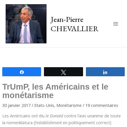
Jean-Pierre
CHEVALLIER
Main
Men
Partagez
Tweetez
Partagez
TrUmP, les Américains et le
monétarisme
30 janvier 2017
/
Etats-Unis
,
Monétarisme
/
19 commentaires
Les Américains ont élu
le Donald
contre l’avis unanime de toute
la nomenklatura (l’
establishment
en politiquement correct)