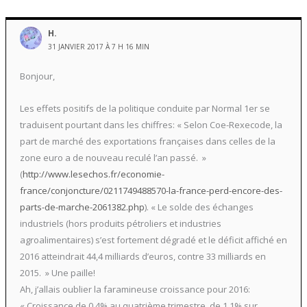
H.
31 JANVIER 2017 À 7 H 16 MIN
Bonjour,
Les effets positifs de la politique conduite par Normal 1er se
traduisent pourtant dans les chiffres: « Selon Coe-Rexecode, la
part de marché des exportations françaises dans celles de la
zone euro a de nouveau reculé l’an passé. »
(
http://www.lesechos.fr/economie-
france/conjoncture/0211749488570-la-france-perd-encore-des-
parts-de-marche-2061382.php
). « Le solde des échanges
industriels (hors produits pétroliers et industries
agroalimentaires) s’est fortement dégradé et le déficit affiché en
2016 atteindrait 44,4 milliards d’euros, contre 33 milliards en
2015. » Une paille!
Ah, j’allais oublier la faramineuse croissance pour 2016:
« Croissance de 0,4% au quatrième trimestre, de 1,1% sur