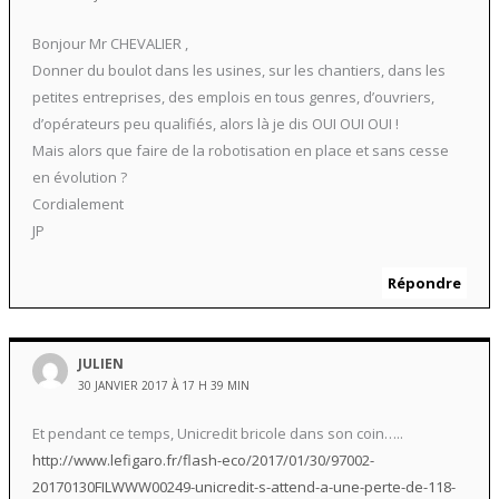
Bonjour Mr CHEVALIER ,
Donner du boulot dans les usines, sur les chantiers, dans les
petites entreprises, des emplois en tous genres, d’ouvriers,
d’opérateurs peu qualifiés, alors là je dis OUI OUI OUI !
Mais alors que faire de la robotisation en place et sans cesse
en évolution ?
Cordialement
JP
Répondre
JULIEN
30 JANVIER 2017 À 17 H 39 MIN
Et pendant ce temps, Unicredit bricole dans son coin…..
http://www.lefigaro.fr/flash-eco/2017/01/30/97002-
20170130FILWWW00249-unicredit-s-attend-a-une-perte-de-118-