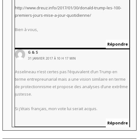
http://www.dreuz.info/2017/01/30/donald-trump-les-100-
premiers-jours-mise-a-jour-quotidienne/
Bien à vous,
Répondre
G & S
31 JANVIER 2017 À 10 H 17 MIN
Asselineau n’est certes pas l’équivalent d’un Trump en
terme entrepreunarial mais a une vision similaire en terme
de protectionnisme et propose des analyses d’une extrême
justesse.
Si j’étais français, mon vote lui serait acquis.
Répondre