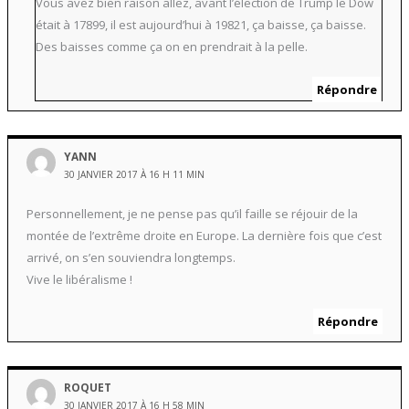
Vous avez bien raison allez, avant l’élection de Trump le Dow
était à 17899, il est aujourd’hui à 19821, ça baisse, ça baisse.
Des baisses comme ça on en prendrait à la pelle.
Répondre
YANN
30 JANVIER 2017 À 16 H 11 MIN
Personnellement, je ne pense pas qu’il faille se réjouir de la
montée de l’extrême droite en Europe. La dernière fois que c’est
arrivé, on s’en souviendra longtemps.
Vive le libéralisme !
Répondre
ROQUET
30 JANVIER 2017 À 16 H 58 MIN