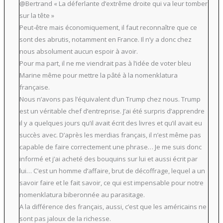
@Bertrand « La déferlante d’extrême droite qui va leur tomber
sur la tête »
Peut-être mais économiquement, il faut reconnaître que ce
sont des abrutis, notamment en France. Il n’y a donc chez
nous absolument aucun espoir à avoir.
Pour ma part, il ne me viendrait pas à l’idée de voter bleu
Marine même pour mettre la pâté à la nomenklatura
française.
Nous n’avons pas l’équivalent d’un Trump chez nous. Trump
est un véritable chef d’entreprise. J’ai été surpris d’apprendre
il y a quelques jours qu’il avait écrit des livres et qu’il avait eu
succès avec. D’après les merdias français, il n’est même pas
capable de faire correctement une phrase… Je me suis donc
informé et j’ai acheté des bouquins sur lui et aussi écrit par
lui… C’est un homme d’affaire, brut de décoffrage, lequel a un
savoir faire et le fait savoir, ce qui est impensable pour notre
nomenklatura biberonnée au parasitage.
A la différence des français, aussi, c’est que les américains ne
sont pas jaloux de la richesse.