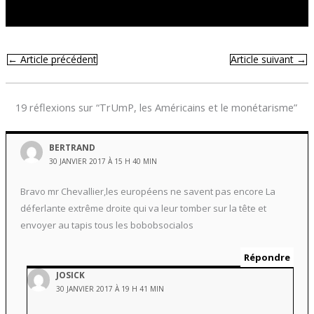
←
Article précédent
Article suivant
→
19 réflexions sur “TrUmP, les Américains et le monétarisme”
BERTRAND
30 JANVIER 2017 À 15 H 40 MIN
Bravo mr Chevallier,les européens ne savent pas encore La
déferlante extrême droite qui va leur tomber sur la tête et
envoyer au tapis tous les bobobsocialos
Répondre
JOSICK
30 JANVIER 2017 À 19 H 41 MIN