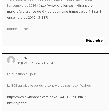
l’ensemble de 2016 » (
http://www.challenges.fr/finance-et-
marche/croissance-de-0-4-au-quatrieme-trimestre-de-1-1-sur-l-
ensemble-de-2016_451337
)
Bonne journée
Répondre
JULIEN
31 JANVIER 2017 À 12 H 21 MIN
La question du jour !
La BCE aurait-elle perdu le contrôle de ses taux ! Wahou
http://www.h24finance.com/news-9445@39780.html?
nl=1&type=21