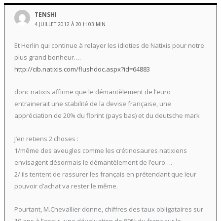
TENSHI
4 JUILLET 2012 À 20 H 03 MIN
Et Herlin qui continue à relayer les idioties de Natixis pour notre
plus grand bonheur….
http://cib.natixis.com/flushdoc.aspx?id=64883
donc natixis affirme que le démantèlement de l’euro
entrainerait une stabilité de la devise française, une
appréciation de 20% du florint (pays bas) et du deutsche mark
J’en retiens 2 choses :
1/même des aveugles comme les crétinosaures natixiens
envisagent désormais le démantèlement de l’euro….
2/ ils tentent de rassurer les français en prétendant que leur
pouvoir d’achat va rester le même.
Pourtant, M.Chevallier donne, chiffres des taux obligataires sur
10 ans à l’appui, une dévaluation de 80% du franc sur le