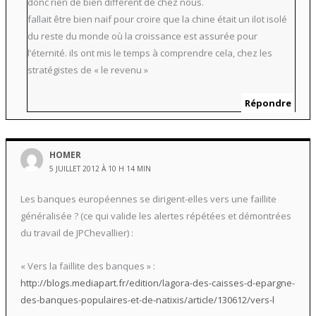
donc rien de bien différent de chez nous.
fallait être bien naif pour croire que la chine était un ilot isolé
du reste du monde où la croissance est assurée pour
l’éternité. ils ont mis le temps à comprendre cela, chez les
stratégistes de « le revenu »
Répondre
HOMER
5 JUILLET 2012 À 10 H 14 MIN
Les banques européennes se dirigent-elles vers une faillite
généralisée ? (ce qui valide les alertes répétées et démontrées
du travail de JPChevallier) :
« Vers la faillite des banques » :
http://blogs.mediapart.fr/edition/lagora-des-caisses-d-epargne-
des-banques-populaires-et-de-natixis/article/130612/vers-l