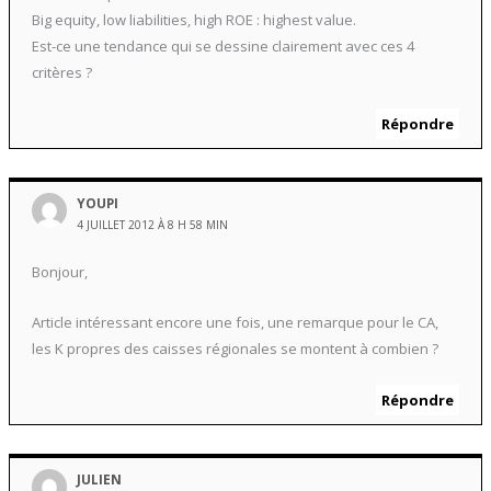
Big equity, low liabilities, high ROE : highest value.
Est-ce une tendance qui se dessine clairement avec ces 4
critères ?
Répondre
YOUPI
4 JUILLET 2012 À 8 H 58 MIN
Bonjour,
Article intéressant encore une fois, une remarque pour le CA,
les K propres des caisses régionales se montent à combien ?
Répondre
JULIEN