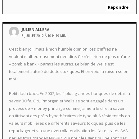
Répondre
JULIEN ALLERA
5 JUILLET 2012 À 10 H 19 MIN
C’est bien joli, mais à mon humble opinion, ces chiffres ne
veulent malheureusement rien dire. Ce n’est rien de plus qu’une
« zombie bank » parmis les autres. Le bilan de Wells est
totalement saturé de dettes toxiques. Et en voici la raison selon
moi :
Petit flash back. En 2007, les 4 plus grandes banques de détail, à
savoir BOfa, Citi, JPmorgan et Wells se sont engagés dans un
process de « money printing » comme j’aime à le dire, à savoir
en titrisant des préts hypothécaires de type alt-A résidentiels en
valeurs mobilières de différents saveurs toxiques, puis de les
repackager et via une overcollateralisation les faires ratés AAA
par les trois grandes NRSRO, qui pour les gens qui ne sont pas