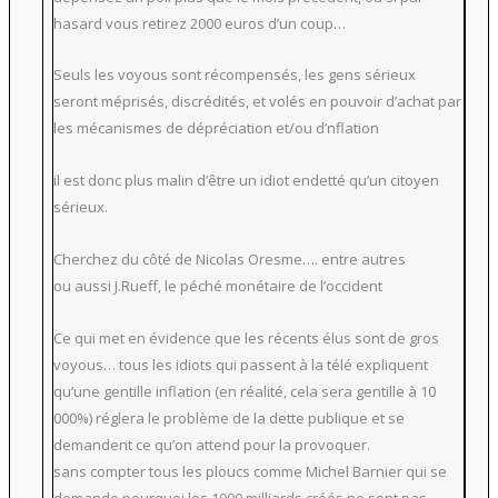
hasard vous retirez 2000 euros d’un coup…
Seuls les voyous sont récompensés, les gens sérieux
seront méprisés, discrédités, et volés en pouvoir d’achat par
les mécanismes de dépréciation et/ou d’nflation
il est donc plus malin d’être un idiot endetté qu’un citoyen
sérieux.
Cherchez du côté de Nicolas Oresme…. entre autres
ou aussi J.Rueff, le péché monétaire de l’occident
Ce qui met en évidence que les récents élus sont de gros
voyous… tous les idiots qui passent à la télé expliquent
qu’une gentille inflation (en réalité, cela sera gentille à 10
000%) réglera le problème de la dette publique et se
demandent ce qu’on attend pour la provoquer.
sans compter tous les ploucs comme Michel Barnier qui se
demande pourquoi les 1000 milliards créés ne sont pas