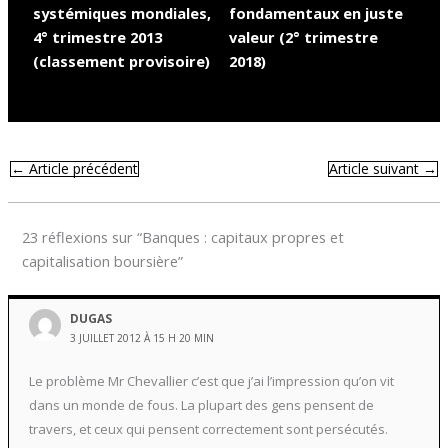
systémiques mondiales,
fondamentaux en juste
4° trimestre 2013
valeur (2° trimestre
(classement provisoire)
2018)
←
Article précédent
Article suivant
→
23 réflexions sur “Banques : capitaux propres et
capitalisation boursière”
DUGAS
3 JUILLET 2012 À 15 H 20 MIN
Le problème Mr Chevallier c’est que j’ai l’impression qu’on vit
dans un monde de fous. La plupart des gens pensent de
travers, et ceux qui pensent correctement sont persécutés.