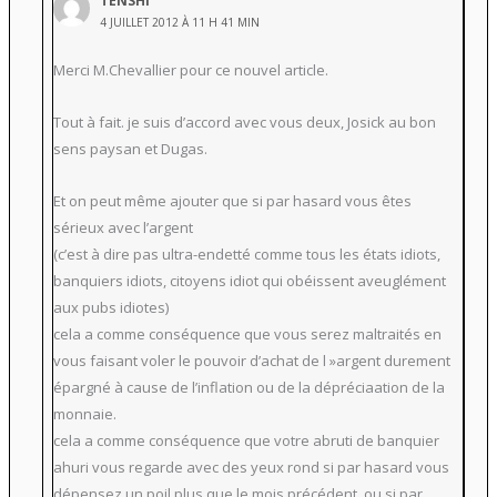
TENSHI
4 JUILLET 2012 À 11 H 41 MIN
Merci M.Chevallier pour ce nouvel article.
Tout à fait. je suis d’accord avec vous deux, Josick au bon
sens paysan et Dugas.
Et on peut même ajouter que si par hasard vous êtes
sérieux avec l’argent
(c’est à dire pas ultra-endetté comme tous les états idiots,
banquiers idiots, citoyens idiot qui obéissent aveuglément
aux pubs idiotes)
cela a comme conséquence que vous serez maltraités en
vous faisant voler le pouvoir d’achat de l »argent durement
épargné à cause de l’inflation ou de la dépréciaation de la
monnaie.
cela a comme conséquence que votre abruti de banquier
ahuri vous regarde avec des yeux rond si par hasard vous
dépensez un poil plus que le mois précédent, ou si par