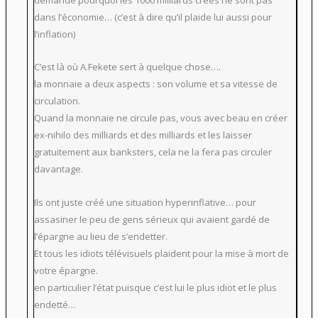
dans l’économie… (c’est à dire qu’il plaide lui aussi pour
l’inflation)
C’est là où A.Fekete sert à quelque chose….
la monnaie a deux aspects : son volume et sa vitesse de
circulation.
Quand la monnaie ne circule pas, vous avec beau en créer
ex-nihilo des milliards et des milliards et les laisser
gratuitement aux banksters, cela ne la fera pas circuler
davantage.
Ils ont juste créé une situation hyperinflative… pour
assasiner le peu de gens sérieux qui avaient gardé de
l’épargne au lieu de s’endetter.
Et tous les idiots télévisuels plaident pour la mise à mort de
votre épargne.
en particulier l’état puisque c’est lui le plus idiot et le plus
endetté…