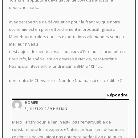
deutsche mark…
avec perspective de dévaluation pour le franc vu que notre
économie est en plein effondrement improductif (grace à
Montebourde) alors que les exportations allemandes sont au
meilleur niveau
c’est abject de mentir ainsi…. ou alors d’être aussi incompétent
Pour info, le spécialiste en devises à Natixis, c’est Nordine
Naam, qui intevrient le lundi matin à BFM à 10h45…
donc entre M.Chevallier et Noridne Naam… qui est crédible ?
Répondre
HOMER
5 JUILLET 2012 À 9 H 54 MIN
Merci Tenshi pour le lien, n’est-il pas remarquable de
constater que les « experts » Natixis préconisent désormais
ce dont ils ne voulaient pas entendre parler il y a quelques