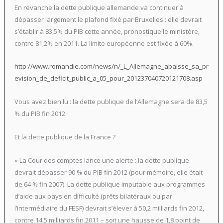
En revanche la dette publique allemande va continuer à
dépasser largement le plafond fixé par Bruxelles : elle devrait
s’établir à 83,5% du PIB cette année, pronostique le ministère,
contre 81,2% en 2011. La limite européenne est fixée à 60%.
http://www.romandie.com/news/n/_L_Allemagne_abaisse_sa_pr
evision_de_deficit_public_a_05_pour_201237040720121708.asp
Vous avez bien lu : la dette publique de l’Allemagne sera de 83,5
% du PIB fin 2012.
Et la dette publique de la France ?
« La Cour des comptes lance une alerte : la dette publique
devrait dépasser 90 % du PIB fin 2012 (pour mémoire, elle était
de 64 % fin 2007). La dette publique imputable aux programmes
d’aide aux pays en difficulté (prêts bilatéraux ou par
l’intermédiaire du FESF) devrait s’élever à 50,2 milliards fin 2012,
contre 14,5 milliards fin 2011 – soit une hausse de 1,8 point de