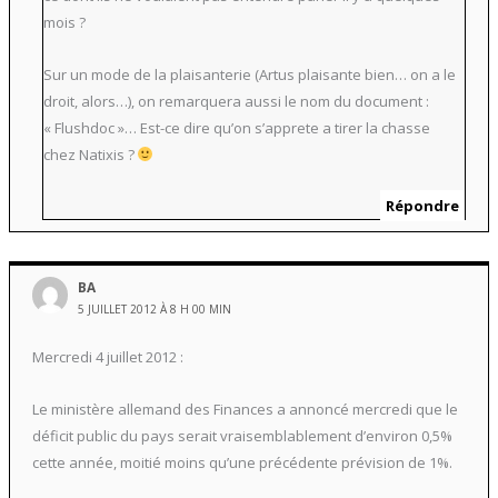
mois ?
Sur un mode de la plaisanterie (Artus plaisante bien… on a le
droit, alors…), on remarquera aussi le nom du document :
« Flushdoc »… Est-ce dire qu’on s’apprete a tirer la chasse
chez Natixis ?
Répondre
BA
5 JUILLET 2012 À 8 H 00 MIN
Mercredi 4 juillet 2012 :
Le ministère allemand des Finances a annoncé mercredi que le
déficit public du pays serait vraisemblablement d’environ 0,5%
cette année, moitié moins qu’une précédente prévision de 1%.