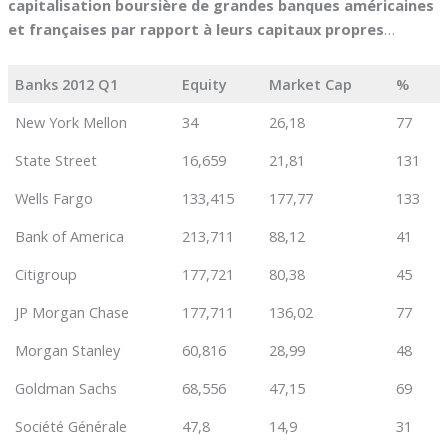
capitalisation boursière de grandes banques américaines
et françaises par rapport à leurs capitaux propres
…
Banks 2012 Q1
Equity
Market Cap
%
New York Mellon
34
26,18
77
State Street
16,659
21,81
131
Wells Fargo
133,415
177,77
133
Bank of America
213,711
88,12
41
Citigroup
177,721
80,38
45
JP Morgan Chase
177,711
136,02
77
Morgan Stanley
60,816
28,99
48
Goldman Sachs
68,556
47,15
69
Société Générale
47,8
14,9
31