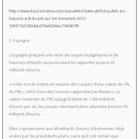
http://www.boursorama.com/actualites/italie-deficit-public-en-
hausse-a-8-du-pib-au-1er-trimestre-2012-
30fd11b538346cd76eb006ec736681f8
2- Espagne :
L’Espagne prépare une série de coupes budgétaires et de
hausses d’impôts qui pourraient lui rapporter jusqu’à 30
milliards d’euros.
« L’idée est de mettre en oeuvre des coupes d’une valeur de 3%
du PIB », selon l’une des sources rapportée par Reuters. La
valeur nominale du PIB espagnol étant de 1.000 milliards
d’euros par an, les coupes devraient donc atteindre environ 30
milliards d’euros.
Elles s’ajouteraient aux 48 milliards d’euros d’économies déjà
visées par de précédents plans, sans qu’il soit certain que