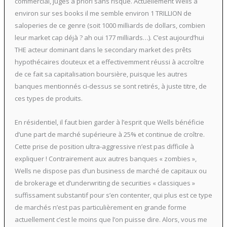
commercial, jugés à priori sans risque. Actuellement Wells a
environ sur ses books il me semble environ 1 TRILLION de
saloperies de ce genre (soit 1000 milliards de dollars, combien
leur market cap déjà ? ah oui 177 milliards…). C’est aujourd’hui
THE acteur dominant dans le secondary market des prêts
hypothécaires douteux et a effectivemment réussi à accroître
de ce fait sa capitalisation boursière, puisque les autres
banques mentionnés ci-dessus se sont retirés, à juste titre, de
ces types de produits.
En résidentiel, il faut bien garder à l’esprit que Wells bénéficie
d’une part de marché supérieure à 25% et continue de croître.
Cette prise de position ultra-aggressive n’est pas difficile à
expliquer ! Contrairement aux autres banques « zombies »,
Wells ne dispose pas d’un business de marché de capitaux ou
de brokerage et d’underwriting de securities « classiques »
suffissament substantif pour s’en contenter, qui plus est ce type
de marchés n’est pas particulièrement en grande forme
actuellement c’est le moins que l’on puisse dire. Alors, vous me