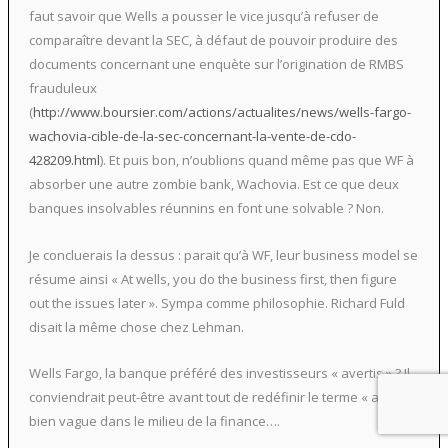
faut savoir que Wells a pousser le vice jusqu’à refuser de
comparaître devant la SEC, à défaut de pouvoir produire des
documents concernant une enquète sur l’origination de RMBS
frauduleux
(
http://www.boursier.com/actions/actualites/news/wells-fargo-
wachovia-cible-de-la-sec-concernant-la-vente-de-cdo-
428209.html
). Et puis bon, n’oublions quand même pas que WF à
absorber une autre zombie bank, Wachovia. Est ce que deux
banques insolvables réunnins en font une solvable ? Non.
Je concluerais la dessus : parait qu’à WF, leur business model se
résume ainsi « At wells, you do the business first, then figure
out the issues later ». Sympa comme philosophie. Richard Fuld
disait la même chose chez Lehman.
Wells Fargo, la banque préféré des investisseurs « avertis » ? Il
conviendrait peut-être avant tout de redéfinir le terme « averti »,
bien vague dans le milieu de la finance….